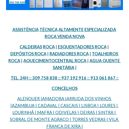
ASSISTÊNCIA
TÉCNICA
ALTAMENTE
ESPECIALIZADA
ROCA VENDA NOVA
CALDEIRAS
ROCA
 | 
ESQUENTADORES ROCA
 | 
DEPÓSITOS ROCA
 | 
RADIADORES ROCA
 | 
TOALHEIROS 
ROCA
 | 
AQUECIMENTOCENTRAL ROCA
 | 
AGUA QUENTE 
SANITÁRIA
 |
TEL. 24H :: 309 758 838 :: 937 192 916 :: 913 061 867 ::
CONCELHOS
ALENQUER |AMADORA |ARRUDA DOS VINHOS 
|AZAMBUJA | CADAVAL | CASCAIS | LISBOA | LOURES | 
LOURINHÃ | MAFRA | ODIVELAS | OEIRAS | SINTRA | 
SOBRAL DE MONTE AGRAÇO | TORRES VEDRAS | VILA 
FRANCA DE XIRA |