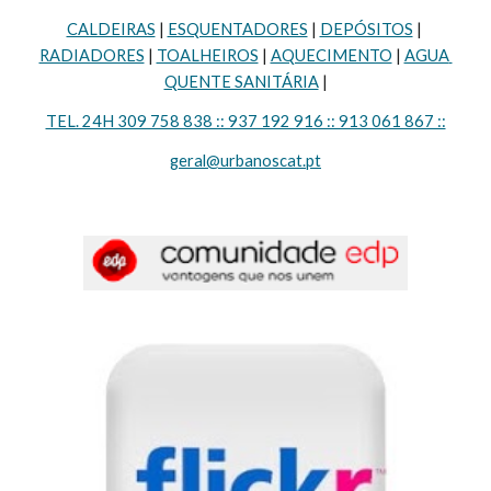
CALDEIRAS
 | 
ESQUENTADORES
 | 
DEPÓSITOS
 | 
RADIADORES
 | 
TOALHEIROS
 | 
AQUECIMENTO
 | 
AGUA 
QUENTE SANITÁRIA
 |
TEL. 24H 309 758 838 :: 937 192 916 :: 913 061 867 ::
geral@urbanoscat.pt