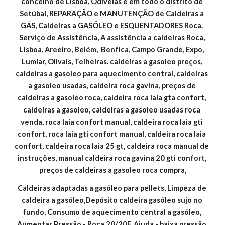
concelho de Lisboa, Odivelas e em todo o distrito de 
Setúbal, REPARAÇÃO e MANUTENÇÃO de Caldeiras a 
GÁS, Caldeiras a GASÓLEO e ESQUENTADORES Roca. 
Serviço de Assistência, A assistência a caldeiras Roca, 
Lisboa, Areeiro, Belém,  Benfica, Campo Grande, Expo, 
Lumiar, Olivais, Telheiras. caldeiras a gasoleo preços, 
caldeiras a gasoleo para aquecimento central, caldeiras 
a gasoleo usadas, caldeira roca gavina, preços de 
caldeiras a gasoleo roca, caldeira roca laia gta confort, 
caldeiras a gasoleo, caldeiras a gasoleo usadas roca 
venda, roca laia confort manual, caldeira roca laia gti 
confort, roca laia gti confort manual, caldeira roca laia 
confort, caldeira roca laia 25 gt, caldeira roca manual de 
instruções, manual caldeira roca gavina 20 gti confort, 
preços de caldeiras a gasoleo roca compra,
Caldeiras adaptadas a gasóleo para pellets, Limpeza de 
caldeira a gasóleo,Depósito caldeira gasóleo sujo no 
fundo, Consumo de aquecimento central a gasóleo, 
Aumentar Pressão - Roca 20/20F, Ajuda - baixa pressão 