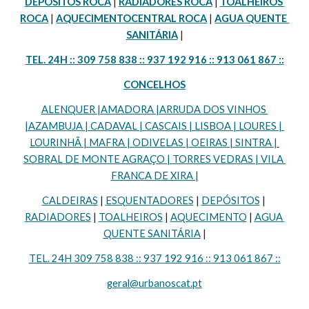
DEPÓSITOS ROCA
 | 
RADIADORES ROCA
 | 
TOALHEIROS 
ROCA
 | 
AQUECIMENTOCENTRAL ROCA
 | 
AGUA QUENTE 
SANITÁRIA
 |
TEL. 24H :: 309 758 838 :: 937 192 916 :: 913 061 867 ::
CONCELHOS
ALENQUER |AMADORA |ARRUDA DOS VINHOS 
|AZAMBUJA | CADAVAL | CASCAIS | LISBOA | LOURES | 
LOURINHÃ | MAFRA | ODIVELAS | OEIRAS | SINTRA | 
SOBRAL DE MONTE AGRAÇO | TORRES VEDRAS | VILA 
FRANCA DE XIRA |
CALDEIRAS
 | 
ESQUENTADORES
 | 
DEPÓSITOS
 | 
RADIADORES
 | 
TOALHEIROS
 | 
AQUECIMENTO
 | 
AGUA 
QUENTE SANITÁRIA
 |
TEL. 24H 309 758 838 :: 937 192 916 :: 913 061 867 ::
geral@urbanoscat.pt