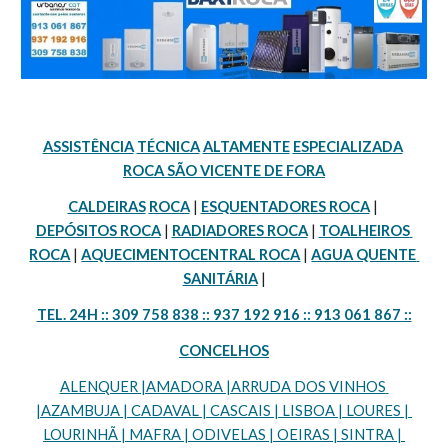
ASSISTÊNCIA
TÉCNICA
ALTAMENTE
ESPECIALIZADA
ROCA SÃO VICENTE DE FORA
CALDEIRAS
ROCA
 | 
ESQUENTADORES ROCA
 | 
DEPÓSITOS ROCA
 | 
RADIADORES ROCA
 | 
TOALHEIROS 
ROCA
 | 
AQUECIMENTOCENTRAL ROCA
 | 
AGUA QUENTE 
SANITÁRIA
 |
TEL. 24H :: 309 758 838 :: 937 192 916 :: 913 061 867 ::
CONCELHOS
ALENQUER |AMADORA |ARRUDA DOS VINHOS 
|AZAMBUJA | CADAVAL | CASCAIS | LISBOA | LOURES | 
LOURINHÃ | MAFRA | ODIVELAS | OEIRAS | SINTRA | 