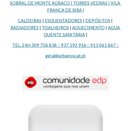
SOBRAL DE MONTE AGRAÇO | TORRES VEDRAS | VILA 
FRANCA DE XIRA |
CALDEIRAS
 | 
ESQUENTADORES
 | 
DEPÓSITOS
 | 
RADIADORES
 | 
TOALHEIROS
 | 
AQUECIMENTO
 | 
AGUA 
QUENTE SANITÁRIA
 |
TEL. 24H 309 758 838 :: 937 192 916 :: 913 061 867 ::
geral@urbanoscat.pt