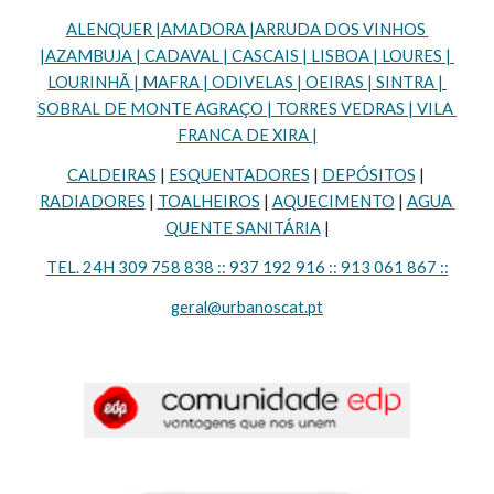
ALENQUER |AMADORA |ARRUDA DOS VINHOS 
|AZAMBUJA | CADAVAL | CASCAIS | LISBOA | LOURES | 
LOURINHÃ | MAFRA | ODIVELAS | OEIRAS | SINTRA | 
SOBRAL DE MONTE AGRAÇO | TORRES VEDRAS | VILA 
FRANCA DE XIRA |
CALDEIRAS
 | 
ESQUENTADORES
 | 
DEPÓSITOS
 | 
RADIADORES
 | 
TOALHEIROS
 | 
AQUECIMENTO
 | 
AGUA 
QUENTE SANITÁRIA
 |
TEL. 24H 309 758 838 :: 937 192 916 :: 913 061 867 ::
geral@urbanoscat.pt