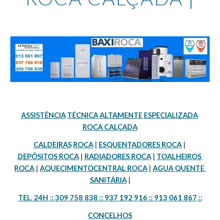
ASSISTÊNCIA
TÉCNICA
ALTAMENTE
ESPECIALIZADA
ROCA CALÇADA
CALDEIRAS
ROCA
 | 
ESQUENTADORES ROCA
 | 
DEPÓSITOS ROCA
 | 
RADIADORES ROCA
 | 
TOALHEIROS 
ROCA
 | 
AQUECIMENTOCENTRAL ROCA
 | 
AGUA QUENTE 
SANITÁRIA
 |
TEL. 24H :: 309 758 838 :: 937 192 916 :: 913 061 867 ::
CONCELHOS