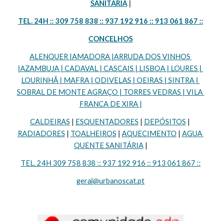
SANITÁRIA
 |
TEL. 24H :: 309 758 838 :: 937 192 916 :: 913 061 867 ::
CONCELHOS
ALENQUER |AMADORA |ARRUDA DOS VINHOS 
|AZAMBUJA | CADAVAL | CASCAIS | LISBOA | LOURES | 
LOURINHÃ | MAFRA | ODIVELAS | OEIRAS | SINTRA | 
SOBRAL DE MONTE AGRAÇO | TORRES VEDRAS | VILA 
FRANCA DE XIRA |
CALDEIRAS
 | 
ESQUENTADORES
 | 
DEPÓSITOS
 | 
RADIADORES
 | 
TOALHEIROS
 | 
AQUECIMENTO
 | 
AGUA 
QUENTE SANITÁRIA
 |
TEL. 24H 309 758 838 :: 937 192 916 :: 913 061 867 ::
geral@urbanoscat.pt