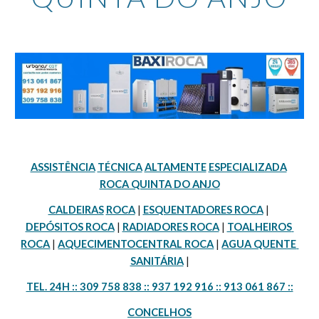
ASSISTÊNCIA
TÉCNICA
ALTAMENTE
ESPECIALIZADA
ROCA QUINTA DO ANJO
CALDEIRAS
ROCA
 | 
ESQUENTADORES ROCA
 | 
DEPÓSITOS ROCA
 | 
RADIADORES ROCA
 | 
TOALHEIROS 
ROCA
 | 
AQUECIMENTOCENTRAL ROCA
 | 
AGUA QUENTE 
SANITÁRIA
 |
TEL. 24H :: 309 758 838 :: 937 192 916 :: 913 061 867 ::
CONCELHOS