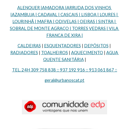
ALENQUER |AMADORA |ARRUDA DOS VINHOS 
|AZAMBUJA | CADAVAL | CASCAIS | LISBOA | LOURES | 
LOURINHÃ | MAFRA | ODIVELAS | OEIRAS | SINTRA | 
SOBRAL DE MONTE AGRAÇO | TORRES VEDRAS | VILA 
FRANCA DE XIRA |
CALDEIRAS
 | 
ESQUENTADORES
 | 
DEPÓSITOS
 | 
RADIADORES
 | 
TOALHEIROS
 | 
AQUECIMENTO
 | 
AGUA 
QUENTE SANITÁRIA
 |
TEL. 24H 309 758 838 :: 937 192 916 :: 913 061 867 ::
geral@urbanoscat.pt