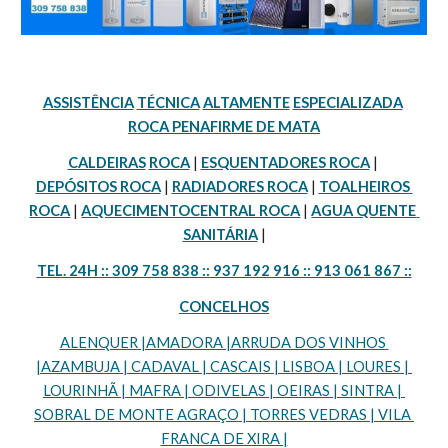
ASSISTÊNCIA
TÉCNICA
ALTAMENTE
ESPECIALIZADA
ROCA PENAFIRME DE MATA
CALDEIRAS
ROCA
 | 
ESQUENTADORES ROCA
 | 
DEPÓSITOS ROCA
 | 
RADIADORES ROCA
 | 
TOALHEIROS 
ROCA
 | 
AQUECIMENTOCENTRAL ROCA
 | 
AGUA QUENTE 
SANITÁRIA
 |
TEL. 24H :: 309 758 838 :: 937 192 916 :: 913 061 867 ::
CONCELHOS
ALENQUER |AMADORA |ARRUDA DOS VINHOS 
|AZAMBUJA | CADAVAL | CASCAIS | LISBOA | LOURES | 
LOURINHÃ | MAFRA | ODIVELAS | OEIRAS | SINTRA | 
SOBRAL DE MONTE AGRAÇO | TORRES VEDRAS | VILA 
FRANCA DE XIRA |