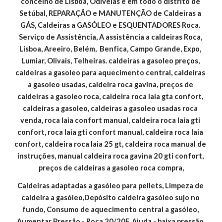
concelho de Lisboa, Odivelas e em todo o distrito de 
Setúbal, REPARAÇÃO e MANUTENÇÃO de Caldeiras a 
GÁS, Caldeiras a GASÓLEO e ESQUENTADORES Roca. 
Serviço de Assistência, A assistência a caldeiras Roca, 
Lisboa, Areeiro, Belém,  Benfica, Campo Grande, Expo, 
Lumiar, Olivais, Telheiras. caldeiras a gasoleo preços, 
caldeiras a gasoleo para aquecimento central, caldeiras 
a gasoleo usadas, caldeira roca gavina, preços de 
caldeiras a gasoleo roca, caldeira roca laia gta confort, 
caldeiras a gasoleo, caldeiras a gasoleo usadas roca 
venda, roca laia confort manual, caldeira roca laia gti 
confort, roca laia gti confort manual, caldeira roca laia 
confort, caldeira roca laia 25 gt, caldeira roca manual de 
instruções, manual caldeira roca gavina 20 gti confort, 
preços de caldeiras a gasoleo roca compra,
Caldeiras adaptadas a gasóleo para pellets, Limpeza de 
caldeira a gasóleo,Depósito caldeira gasóleo sujo no 
fundo, Consumo de aquecimento central a gasóleo, 
Aumentar Pressão - Roca 20/20F, Ajuda - baixa pressão 