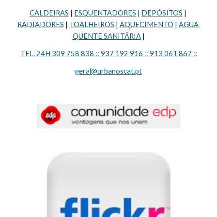
CALDEIRAS
 | 
ESQUENTADORES
 | 
DEPÓSITOS
 | 
RADIADORES
 | 
TOALHEIROS
 | 
AQUECIMENTO
 | 
AGUA 
QUENTE SANITÁRIA
 |
TEL. 24H 309 758 838 :: 937 192 916 :: 913 061 867 ::
geral@urbanoscat.pt