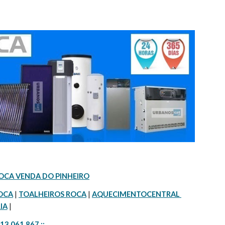
OCA VENDA DO PINHEIRO
OCA
 | 
TOALHEIROS ROCA
 | 
AQUECIMENTOCENTRAL 
IA
 |
913 061 867 ::