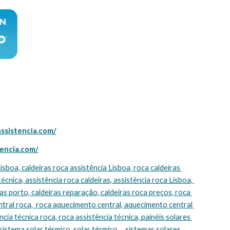
assistencia.com/
tencia.com/
técnica, assistência roca caldeiras, assistência roca Lisboa, 
s porto, caldeiras reparação, caldeiras roca preços, roca 
tral roca,  roca aquecimento central, aquecimento central 
cia técnica roca, roca assistência técnica, painéis solares 
sistema solar térmico, solar térmico,    sistemas solares 