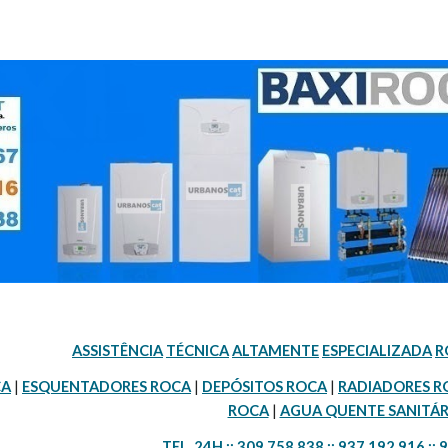
ASSISTÊNCIA
TÉCNICA
ALTAMENTE
ESPECIALIZADA
R
CA
 | 
ESQUENTADORES ROCA
 | 
DEPÓSITOS ROCA
 | 
RADIADORES R
ROCA
 | 
AGUA QUENTE SANITÁR
TEL. 24H :: 309 758 838 :: 937 192 916 :: 