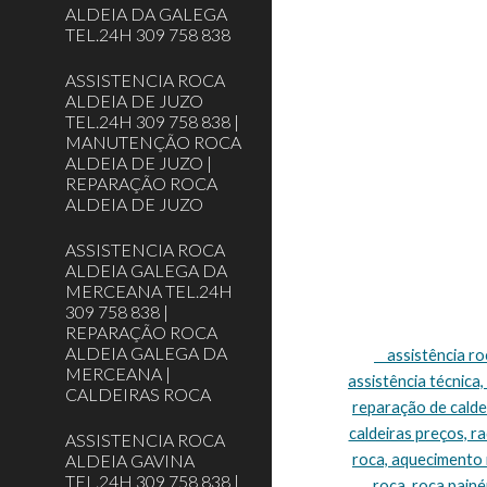
ALDEIA DA GALEGA
TEL.24H 309 758 838
ASSISTENCIA ROCA
ALDEIA DE JUZO
TEL.24H 309 758 838 |
MANUTENÇÃO ROCA
ALDEIA DE JUZO |
REPARAÇÃO ROCA
ALDEIA DE JUZO
ASSISTENCIA ROCA
ALDEIA GALEGA DA
MERCEANA TEL.24H
309 758 838 |
REPARAÇÃO ROCA
ALDEIA GALEGA DA
    assistência roca Lisboa, assistência técnica roca Lisboa, assistência caldeiras roca Lisboa, caldeiras roca assistência Lisboa, roca caldeiras 
MERCEANA |
assistência técnica,
CALDEIRAS ROCA
reparação de caldei
caldeiras preços, r
ASSISTENCIA ROCA
ALDEIA GAVINA
roca, aquecimento r
TEL.24H 309 758 838 |
roca, roca painéi