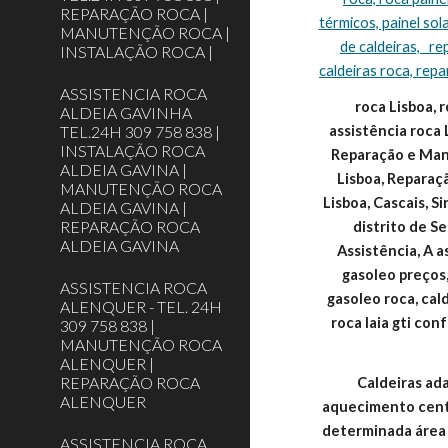
REPARAÇÃO ROCA |
térmicos, painel sol
MANUTENÇÃO ROCA |
de caldeiras,   r
INSTALAÇÃO ROCA |
caldeiras roca, repa
ASSISTENCIA ROCA
roca Lisboa, r
ALDEIA GAVINHA
TEL.24H 309 758 838 |
assistência roca 
INSTALAÇÃO ROCA
Reparação e Manu
ALDEIA GAVINA |
Lisboa, Reparaç
MANUTENÇÃO ROCA
Lisboa, Cascais, S
ALDEIA GAVINA |
REPARAÇÃO ROCA
distrito de 
ALDEIA GAVINA
Assistência, A a
gasoleo preços,
ASSISTENCIA ROCA
gasoleo roca, cald
ALENQUER - TEL. 24H
roca laia gti conf
309 758 838 |
MANUTENÇÃO ROCA
ALENQUER |
REPARAÇÃO ROCA
Caldeiras ada
ALENQUER
aquecimento centr
determinada área (
ASSISTENCIA ROCA