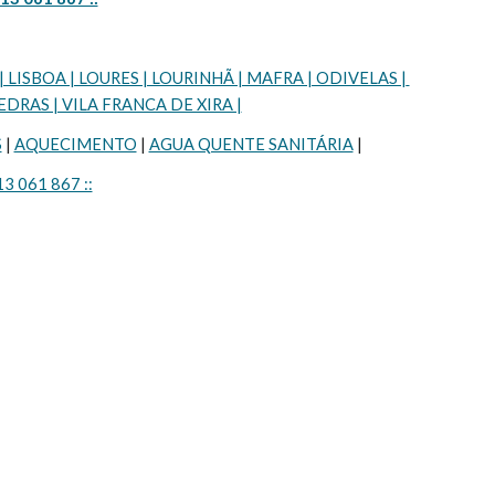
SBOA | LOURES | LOURINHÃ | MAFRA | ODIVELAS | 
DRAS | VILA FRANCA DE XIRA |
S
 | 
AQUECIMENTO
 | 
AGUA QUENTE SANITÁRIA
 |
13 061 867 ::