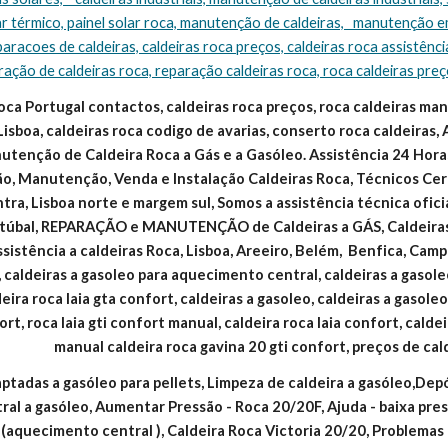
ar térmico, painel solar roca, manutenção de caldeiras,   manutenção e
eparacoes de caldeiras, caldeiras roca preços, caldeiras roca assistência
ração de caldeiras roca, reparação caldeiras roca, roca caldeiras pre
oca Portugal contactos, caldeiras roca preços, roca caldeiras manua
Lisboa, caldeiras roca codigo de avarias, conserto roca caldeiras, 
tenção de Caldeira Roca a Gás e a Gasóleo. Assistência 24 Horas
ão, Manutenção, Venda e Instalação Caldeiras Roca, Técnicos Cert
intra, Lisboa norte e margem sul, Somos a assistência técnica ofic
Setúbal, REPARAÇÃO e MANUTENÇÃO de Caldeiras a GÁS, Caldeir
ssistência a caldeiras Roca, Lisboa, Areeiro, Belém,  Benfica, Campo
 caldeiras a gasoleo para aquecimento central, caldeiras a gasoleo
eira roca laia gta confort, caldeiras a gasoleo, caldeiras a gasole
ort, roca laia gti confort manual, caldeira roca laia confort, calde
manual caldeira roca gavina 20 gti confort, preços de cal
ptadas a gasóleo para pellets, Limpeza de caldeira a gasóleo,Dep
al a gasóleo, Aumentar Pressão - Roca 20/20F, Ajuda - baixa pres
aquecimento central ), Caldeira Roca Victoria 20/20, Problemas c