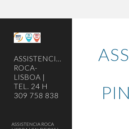
Sk
ASS
ASSISTENCIA-
ROCA-
LISBOA |
TEL. 24 H
PI
309 758 838
ASSISTENCIA ROCA