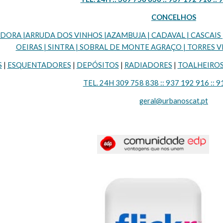
CONCELHOS
RA |ARRUDA DOS VINHOS |AZAMBUJA | CADAVAL | CASCAIS | LI
OEIRAS | SINTRA | SOBRAL DE MONTE AGRAÇO | TORRES VE
S
 | 
ESQUENTADORES
 | 
DEPÓSITOS
 | 
RADIADORES
 | 
TOALHEIRO
TEL. 24H 309 758 838 :: 937 192 916 :: 9
geral@urbanoscat.pt