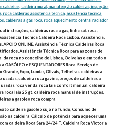
m caldeiras, caldeira mural, manutenção caldeiras, inspeção 
, roca caldeiras assistência técnica, assistência técnica 
ços, caldeiras a gás roca, roca aquecimento central radiador
l instruções, caldeiras roca a gas, linha sat roca, 
Assistência Técnica Caldeira Roca Lisboa. Assistência, 
, APOIO ONLINE, Assistência Técnica Caldeiras Roca 
ificados, Assistência Técnica Roca para as zonas de 
ial da roca no concelho de Lisboa, Odivelas e em todo o 
as a GASÓLEO e ESQUENTADORES Roca. Serviço de 
 Grande, Expo, Lumiar, Olivais, Telheiras. caldeiras a 
 usadas, caldeira roca gavina, preços de caldeiras a 
o usadas roca venda, roca laia confort manual, caldeira 
ira roca laia 25 gt, caldeira roca manual de instruções, 
deiras a gasoleo roca compra,
ósito caldeira gasóleo sujo no fundo, Consumo de 
são na caldeira, Cálculo de potência para aquecer uma 
om caldeira Roca Sara 24/24 T, Caldeira Roca Victoria 