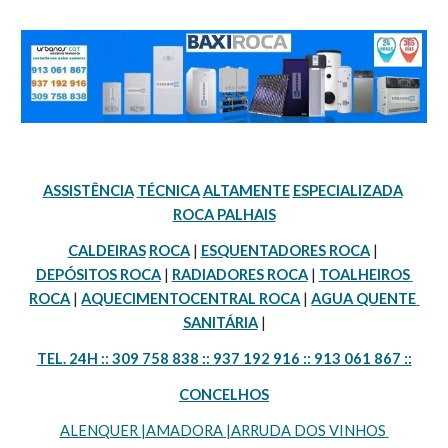
ASSISTÊNCIA
TÉCNICA
ALTAMENTE
ESPECIALIZADA
ROCA PALHAIS
CALDEIRAS
ROCA
 | 
ESQUENTADORES ROCA
 | 
DEPÓSITOS ROCA
 | 
RADIADORES ROCA
 | 
TOALHEIROS 
ROCA
 | 
AQUECIMENTOCENTRAL ROCA
 | 
AGUA QUENTE 
SANITÁRIA
 |
TEL. 24H :: 309 758 838 :: 937 192 916 :: 913 061 867 ::
CONCELHOS
ALENQUER |AMADORA |ARRUDA DOS VINHOS 