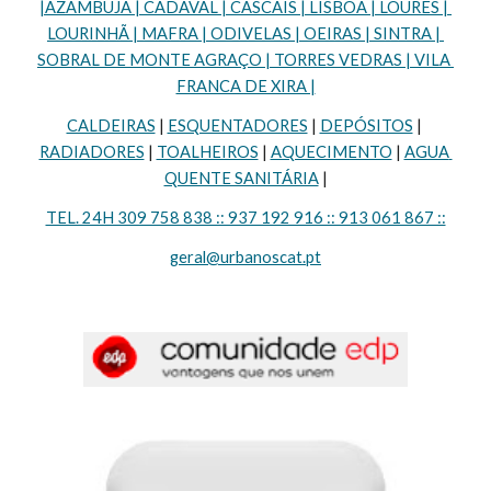
|AZAMBUJA | CADAVAL | CASCAIS | LISBOA | LOURES | 
LOURINHÃ | MAFRA | ODIVELAS | OEIRAS | SINTRA | 
SOBRAL DE MONTE AGRAÇO | TORRES VEDRAS | VILA 
FRANCA DE XIRA |
CALDEIRAS
 | 
ESQUENTADORES
 | 
DEPÓSITOS
 | 
RADIADORES
 | 
TOALHEIROS
 | 
AQUECIMENTO
 | 
AGUA 
QUENTE SANITÁRIA
 |
TEL. 24H 309 758 838 :: 937 192 916 :: 913 061 867 ::
geral@urbanoscat.pt