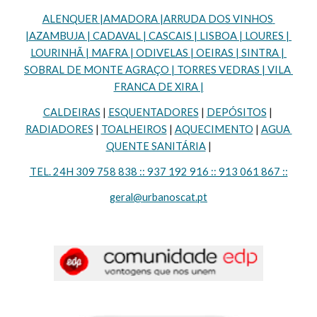
ALENQUER |AMADORA |ARRUDA DOS VINHOS 
|AZAMBUJA | CADAVAL | CASCAIS | LISBOA | LOURES | 
LOURINHÃ | MAFRA | ODIVELAS | OEIRAS | SINTRA | 
SOBRAL DE MONTE AGRAÇO | TORRES VEDRAS | VILA 
FRANCA DE XIRA |
CALDEIRAS
 | 
ESQUENTADORES
 | 
DEPÓSITOS
 | 
RADIADORES
 | 
TOALHEIROS
 | 
AQUECIMENTO
 | 
AGUA 
QUENTE SANITÁRIA
 |
TEL. 24H 309 758 838 :: 937 192 916 :: 913 061 867 ::
geral@urbanoscat.pt