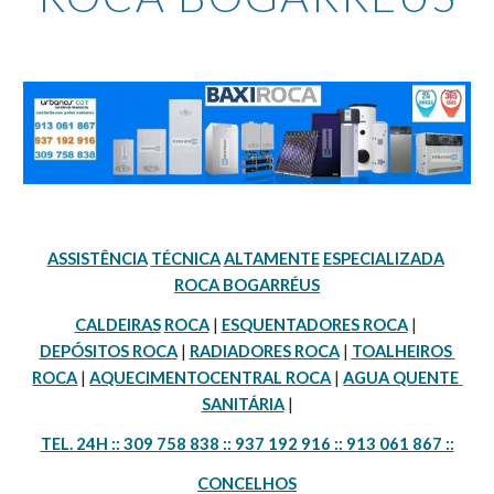
ASSISTÊNCIA
TÉCNICA
ALTAMENTE
ESPECIALIZADA
ROCA BOGARRÉUS
CALDEIRAS
ROCA
 | 
ESQUENTADORES ROCA
 | 
DEPÓSITOS ROCA
 | 
RADIADORES ROCA
 | 
TOALHEIROS 
ROCA
 | 
AQUECIMENTOCENTRAL ROCA
 | 
AGUA QUENTE 
SANITÁRIA
 |
TEL. 24H :: 309 758 838 :: 937 192 916 :: 913 061 867 ::
CONCELHOS