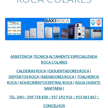
ASSISTÊNCIA
TÉCNICA
ALTAMENTE
ESPECIALIZADA
ROCA COLARES
CALDEIRAS
ROCA
 | 
ESQUENTADORES ROCA
 | 
DEPÓSITOS ROCA
 | 
RADIADORES ROCA
 | 
TOALHEIROS 
ROCA
 | 
AQUECIMENTOCENTRAL ROCA
 | 
AGUA QUENTE 
SANITÁRIA
 |
TEL. 24H :: 309 758 838 :: 937 192 916 :: 913 061 867 ::
CONCELHOS