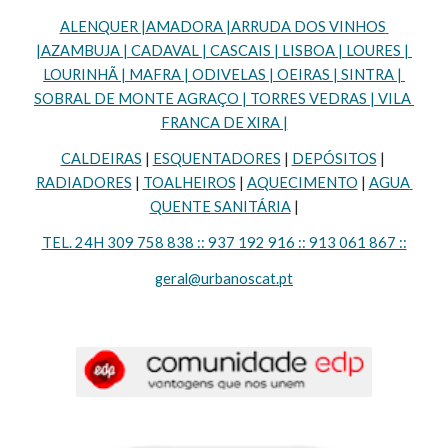
ALENQUER |AMADORA |ARRUDA DOS VINHOS 
|AZAMBUJA | CADAVAL | CASCAIS | LISBOA | LOURES | 
LOURINHÃ | MAFRA | ODIVELAS | OEIRAS | SINTRA | 
SOBRAL DE MONTE AGRAÇO | TORRES VEDRAS | VILA 
FRANCA DE XIRA |
CALDEIRAS
 | 
ESQUENTADORES
 | 
DEPÓSITOS
 | 
RADIADORES
 | 
TOALHEIROS
 | 
AQUECIMENTO
 | 
AGUA 
QUENTE SANITÁRIA
 |
TEL. 24H 309 758 838 :: 937 192 916 :: 913 061 867 ::
geral@urbanoscat.pt