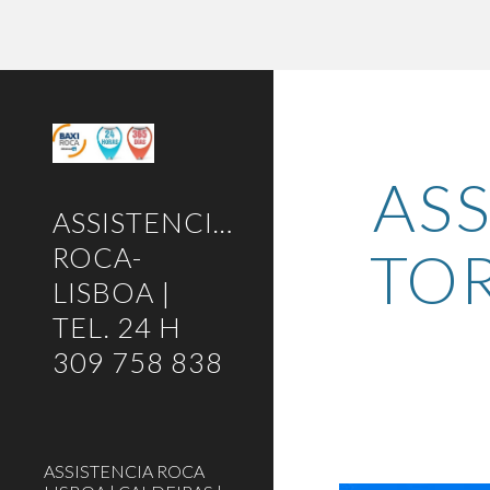
Sk
ASS
ASSISTENCIA-
TOR
ROCA-
LISBOA |
TEL. 24 H
309 758 838
ASSISTENCIA ROCA