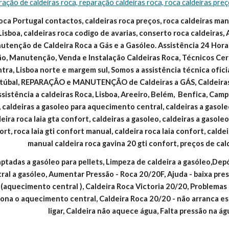
ração de caldeiras roca, reparação caldeiras roca, roca caldeiras pre
oca Portugal contactos, caldeiras roca preços, roca caldeiras manua
Lisboa, caldeiras roca codigo de avarias, conserto roca caldeiras, 
tenção de Caldeira Roca a Gás e a Gasóleo. Assistência 24 Horas
ão, Manutenção, Venda e Instalação Caldeiras Roca, Técnicos Cert
intra, Lisboa norte e margem sul, Somos a assistência técnica ofic
Setúbal, REPARAÇÃO e MANUTENÇÃO de Caldeiras a GÁS, Caldeir
ssistência a caldeiras Roca, Lisboa, Areeiro, Belém,  Benfica, Campo
 caldeiras a gasoleo para aquecimento central, caldeiras a gasoleo
eira roca laia gta confort, caldeiras a gasoleo, caldeiras a gasole
ort, roca laia gti confort manual, caldeira roca laia confort, calde
manual caldeira roca gavina 20 gti confort, preços de cal
ptadas a gasóleo para pellets, Limpeza de caldeira a gasóleo,Dep
al a gasóleo, Aumentar Pressão - Roca 20/20F, Ajuda - baixa pres
aquecimento central ), Caldeira Roca Victoria 20/20, Problemas c
iona o aquecimento central, Caldeira Roca 20/20 - não arranca 
ligar, Caldeira não aquece água, Falta pressão na á