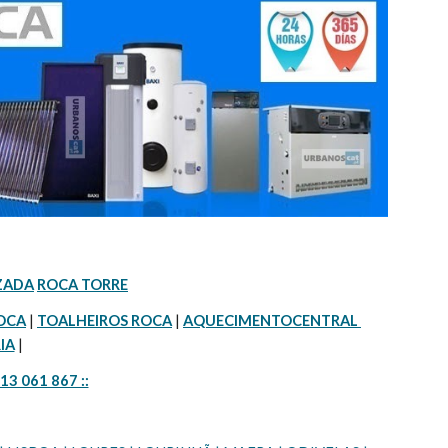
IZADA
ROCA TORRE
OCA
 | 
TOALHEIROS ROCA
 | 
AQUECIMENTOCENTRAL 
IA
 |
913 061 867 ::