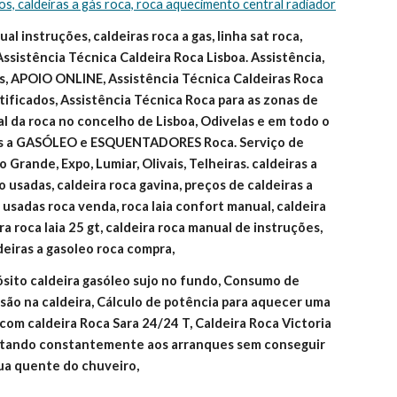
ços, caldeiras a gás roca, roca aquecimento central radiador
l instruções, caldeiras roca a gas, linha sat roca, 
Assistência Técnica Caldeira Roca Lisboa. Assistência, 
, APOIO ONLINE, Assistência Técnica Caldeiras Roca 
ificados, Assistência Técnica Roca para as zonas de 
ial da roca no concelho de Lisboa, Odivelas e em todo o 
as a GASÓLEO e ESQUENTADORES Roca. Serviço de 
 Grande, Expo, Lumiar, Olivais, Telheiras. caldeiras a 
 usadas, caldeira roca gavina, preços de caldeiras a 
o usadas roca venda, roca laia confort manual, caldeira 
ira roca laia 25 gt, caldeira roca manual de instruções, 
deiras a gasoleo roca compra,
ósito caldeira gasóleo sujo no fundo, Consumo de 
são na caldeira, Cálculo de potência para aquecer uma 
om caldeira Roca Sara 24/24 T, Caldeira Roca Victoria 
estando constantemente aos arranques sem conseguir 
gua quente do chuveiro,