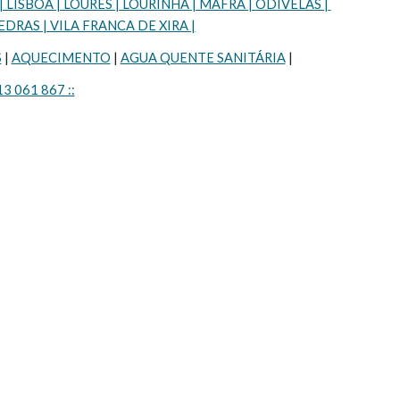
SBOA | LOURES | LOURINHÃ | MAFRA | ODIVELAS | 
DRAS | VILA FRANCA DE XIRA |
S
 | 
AQUECIMENTO
 | 
AGUA QUENTE SANITÁRIA
 |
13 061 867 ::