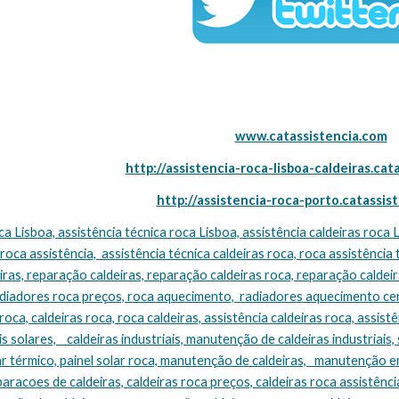
www.catassistencia.com
http://assistencia-roca-lisboa-caldeiras.cat
http://assistencia-roca-porto.catassis
 roca assistência,  assistência técnica caldeiras roca, roca assistência 
ras, reparação caldeiras, reparação caldeiras roca, reparação caldeira
adiadores roca preços, roca aquecimento,  radiadores aquecimento cen
oca, caldeiras roca, roca caldeiras, assistência caldeiras roca, assistên
s solares,    caldeiras industriais, manutenção de caldeiras industriais, 
ar térmico, painel solar roca, manutenção de caldeiras,   manutenção e
eparacoes de caldeiras, caldeiras roca preços, caldeiras roca assistência