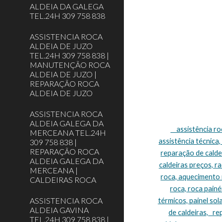
ALDEIA DA GALEGA
TEL.24H 309 758 838
ASSISTENCIA ROCA
ALDEIA DE JUZO
TEL.24H 309 758 838 |
MANUTENÇÃO ROCA
ALDEIA DE JUZO |
REPARAÇÃO ROCA
ALDEIA DE JUZO
ASSISTENCIA ROCA
ALDEIA GALEGA DA
    assistência roca Lisboa, assistência técnica roca Lisboa, assistência caldeiras roca Lisboa, caldeiras roca assistência Lisboa, roca caldeiras 
MERCEANA TEL.24H
assistência técnica,
309 758 838 |
REPARAÇÃO ROCA
reparação de caldei
ALDEIA GALEGA DA
caldeiras preços, r
MERCEANA |
roca, aquecimento r
CALDEIRAS ROCA
roca, roca painéi
ASSISTENCIA ROCA
térmicos, painel sol
ALDEIA GAVINA
de caldeiras,   r
TEL.24H 309 758 838 |