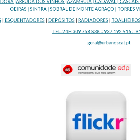
RA |ARRUDA DOS VINHOS |AZAMBUJA | CADAVAL | CASCAIS | LI
OEIRAS | SINTRA | SOBRAL DE MONTE AGRAÇO | TORRES VE
S
 | 
ESQUENTADORES
 | 
DEPÓSITOS
 | 
RADIADORES
 | 
TOALHEIRO
TEL. 24H 309 758 838 :: 937 192 916 :: 9
geral@urbanoscat.pt