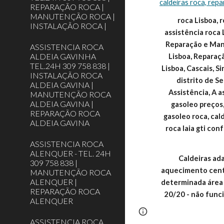
caldeiras roca, repa
REPARAÇÃO ROCA |
MANUTENÇÃO ROCA |
roca Lisboa, r
INSTALAÇÃO ROCA |
assistência roca 
Reparação e Manu
ASSISTENCIA ROCA
ALDEIA GAVINHA
Lisboa, Reparaç
TEL.24H 309 758 838 |
Lisboa, Cascais, S
INSTALAÇÃO ROCA
distrito de 
ALDEIA GAVINA |
Assistência, A a
MANUTENÇÃO ROCA
ALDEIA GAVINA |
gasoleo preços,
REPARAÇÃO ROCA
gasoleo roca, cald
ALDEIA GAVINA
roca laia gti conf
ASSISTENCIA ROCA
ALENQUER - TEL. 24H
Caldeiras ada
309 758 838 |
aquecimento centr
MANUTENÇÃO ROCA
ALENQUER |
determinada área (
REPARAÇÃO ROCA
20/20 - não func
ALENQUER
Report abuse
ASSISTENCIA ROCA