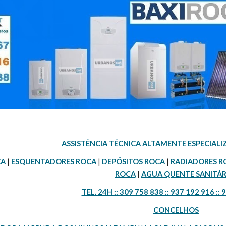
ASSISTÊNCIA
TÉCNICA
ALTAMENTE
ESPECIAL
CA
 | 
ESQUENTADORES ROCA
 | 
DEPÓSITOS ROCA
 | 
RADIADORES R
ROCA
 | 
AGUA QUENTE SANITÁR
TEL. 24H :: 309 758 838 :: 937 192 916 :: 
CONCELHOS