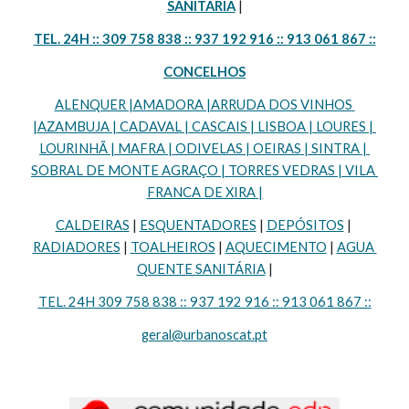
SANITÁRIA
 |
TEL. 24H :: 309 758 838 :: 937 192 916 :: 913 061 867 ::
CONCELHOS
ALENQUER |AMADORA |ARRUDA DOS VINHOS 
|AZAMBUJA | CADAVAL | CASCAIS | LISBOA | LOURES | 
LOURINHÃ | MAFRA | ODIVELAS | OEIRAS | SINTRA | 
SOBRAL DE MONTE AGRAÇO | TORRES VEDRAS | VILA 
FRANCA DE XIRA |
CALDEIRAS
 | 
ESQUENTADORES
 | 
DEPÓSITOS
 | 
RADIADORES
 | 
TOALHEIROS
 | 
AQUECIMENTO
 | 
AGUA 
QUENTE SANITÁRIA
 |
TEL. 24H 309 758 838 :: 937 192 916 :: 913 061 867 ::
geral@urbanoscat.pt