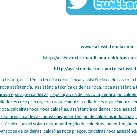
www.catassistencia.com
http://assistencia-roca-lisboa-caldeiras.cat
http://assistencia-roca-porto.catassis
 roca assistência,  assistência técnica caldeiras roca, roca assistência 
ras, reparação caldeiras, reparação caldeiras roca, reparação caldeira
adiadores roca preços, roca aquecimento,  radiadores aquecimento cen
oca, caldeiras roca, roca caldeiras, assistência caldeiras roca, assistên
s solares,    caldeiras industriais, manutenção de caldeiras industriais, 
ar térmico, painel solar roca, manutenção de caldeiras,   manutenção e
eparacoes de caldeiras, caldeiras roca preços, caldeiras roca assistência