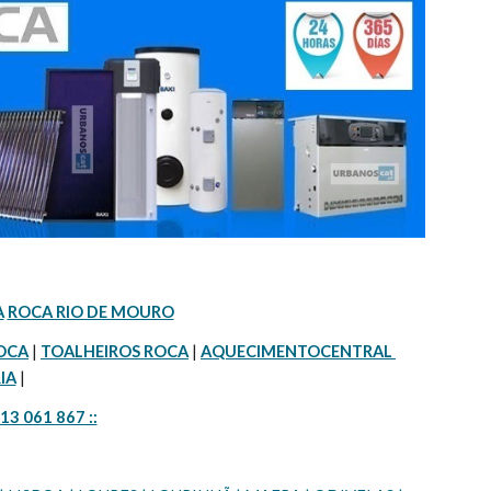
A
ROCA RIO DE MOURO
OCA
 | 
TOALHEIROS ROCA
 | 
AQUECIMENTOCENTRAL 
IA
 |
913 061 867 ::