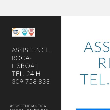
Sk
ASS
ASSISTENCIA-
R
ROCA-
LISBOA |
TEL. 24 H
TEL
309 758 838
ASSISTENCIA ROCA