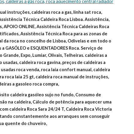
ços, caldeiras a gás roca, roca aquecimento central radiador
l instruções, caldeiras roca a gas, linha sat roca, 
Assistência Técnica Caldeira Roca Lisboa. Assistência, 
, APOIO ONLINE, Assistência Técnica Caldeiras Roca 
ificados, Assistência Técnica Roca para as zonas de 
ial da roca no concelho de Lisboa, Odivelas e em todo o 
as a GASÓLEO e ESQUENTADORES Roca. Serviço de 
 Grande, Expo, Lumiar, Olivais, Telheiras. caldeiras a 
 usadas, caldeira roca gavina, preços de caldeiras a 
o usadas roca venda, roca laia confort manual, caldeira 
ira roca laia 25 gt, caldeira roca manual de instruções, 
deiras a gasoleo roca compra,
ósito caldeira gasóleo sujo no fundo, Consumo de 
são na caldeira, Cálculo de potência para aquecer uma 
om caldeira Roca Sara 24/24 T, Caldeira Roca Victoria 
estando constantemente aos arranques sem conseguir 
gua quente do chuveiro,