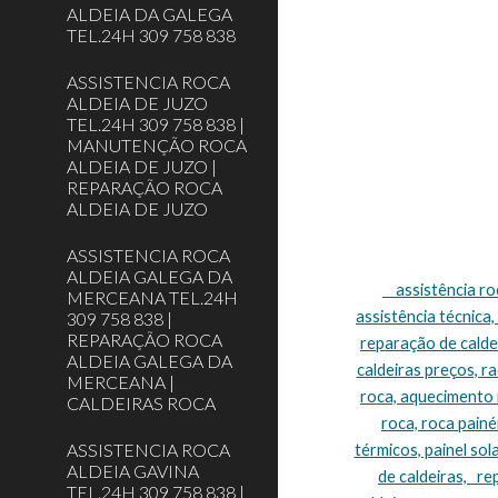
ALDEIA DA GALEGA
TEL.24H 309 758 838
ASSISTENCIA ROCA
ALDEIA DE JUZO
TEL.24H 309 758 838 |
MANUTENÇÃO ROCA
ALDEIA DE JUZO |
REPARAÇÃO ROCA
ALDEIA DE JUZO
ASSISTENCIA ROCA
ALDEIA GALEGA DA
    assistência roca Lisboa, assistência técnica roca Lisboa, assistência caldeiras roca Lisboa, caldeiras roca assistência Lisboa, roca caldeiras 
MERCEANA TEL.24H
assistência técnica,
309 758 838 |
REPARAÇÃO ROCA
reparação de caldei
ALDEIA GALEGA DA
caldeiras preços, r
MERCEANA |
roca, aquecimento r
CALDEIRAS ROCA
roca, roca painéi
ASSISTENCIA ROCA
térmicos, painel sol
ALDEIA GAVINA
de caldeiras,   r
TEL.24H 309 758 838 |