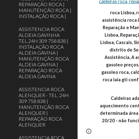
caldeiras roca, repa
REPARAÇÃO ROCA |
MANUTENÇÃO ROCA |
roca Lisboa, r
INSTALAÇÃO ROCA |
assistência roca 
Reparação e Manu
ASSISTENCIA ROCA
ALDEIA GAVINHA
Lisboa, Reparaç
TEL.24H 309 758 838 |
Lisboa, Cascais, S
INSTALAÇÃO ROCA
distrito de 
ALDEIA GAVINA |
Assistência, A a
MANUTENÇÃO ROCA
ALDEIA GAVINA |
gasoleo preços,
REPARAÇÃO ROCA
gasoleo roca, cald
ALDEIA GAVINA
roca laia gti conf
ASSISTENCIA ROCA
ALENQUER - TEL. 24H
Caldeiras ada
309 758 838 |
aquecimento centr
MANUTENÇÃO ROCA
ALENQUER |
determinada área (
REPARAÇÃO ROCA
20/20 - não func
ALENQUER
Report abuse
ASSISTENCIA ROCA