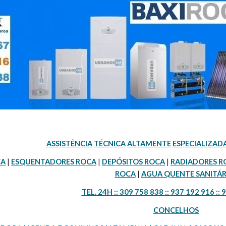
ASSISTÊNCIA
TÉCNICA
ALTAMENTE
ESPECIALIZAD
CA
 | 
ESQUENTADORES ROCA
 | 
DEPÓSITOS ROCA
 | 
RADIADORES R
ROCA
 | 
AGUA QUENTE SANITÁR
TEL. 24H :: 309 758 838 :: 937 192 916 :: 
CONCELHOS