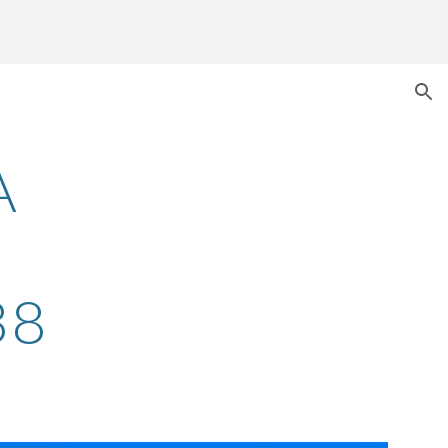
ion
 
38