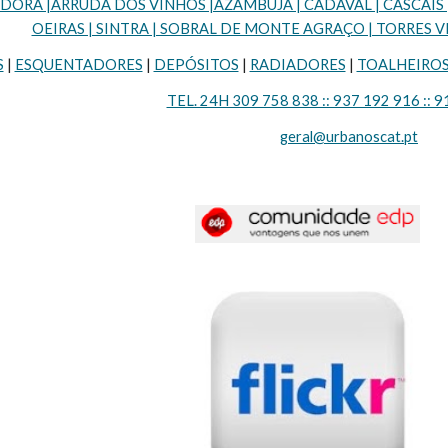
RA |ARRUDA DOS VINHOS |AZAMBUJA | CADAVAL | CASCAIS | LI
OEIRAS | SINTRA | SOBRAL DE MONTE AGRAÇO | TORRES VE
S
 | 
ESQUENTADORES
 | 
DEPÓSITOS
 | 
RADIADORES
 | 
TOALHEIRO
TEL. 24H 309 758 838 :: 937 192 916 :: 9
geral@urbanoscat.pt