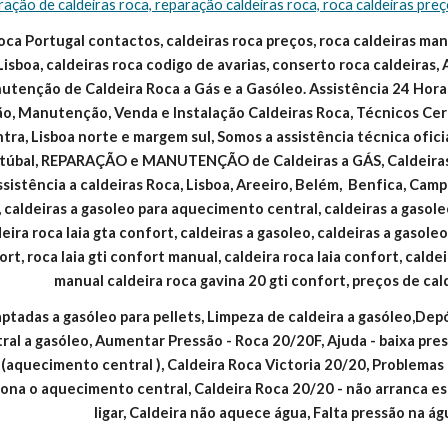
ração de caldeiras roca, reparação caldeiras roca, roca caldeiras pre
oca Portugal contactos, caldeiras roca preços, roca caldeiras manua
Lisboa, caldeiras roca codigo de avarias, conserto roca caldeiras, 
tenção de Caldeira Roca a Gás e a Gasóleo. Assistência 24 Horas
ão, Manutenção, Venda e Instalação Caldeiras Roca, Técnicos Cert
intra, Lisboa norte e margem sul, Somos a assistência técnica ofic
Setúbal, REPARAÇÃO e MANUTENÇÃO de Caldeiras a GÁS, Caldeir
ssistência a caldeiras Roca, Lisboa, Areeiro, Belém,  Benfica, Campo
 caldeiras a gasoleo para aquecimento central, caldeiras a gasoleo
eira roca laia gta confort, caldeiras a gasoleo, caldeiras a gasole
ort, roca laia gti confort manual, caldeira roca laia confort, calde
manual caldeira roca gavina 20 gti confort, preços de cal
ptadas a gasóleo para pellets, Limpeza de caldeira a gasóleo,Dep
al a gasóleo, Aumentar Pressão - Roca 20/20F, Ajuda - baixa pres
aquecimento central ), Caldeira Roca Victoria 20/20, Problemas c
iona o aquecimento central, Caldeira Roca 20/20 - não arranca 
ligar, Caldeira não aquece água, Falta pressão na á