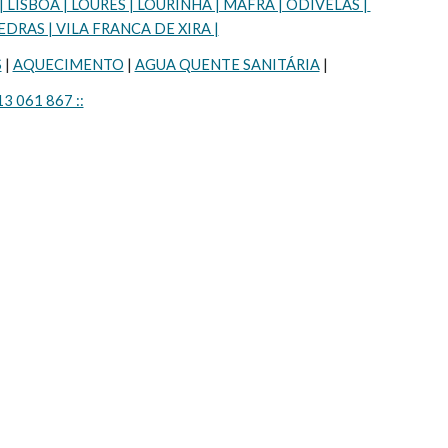
SBOA | LOURES | LOURINHÃ | MAFRA | ODIVELAS | 
DRAS | VILA FRANCA DE XIRA |
S
 | 
AQUECIMENTO
 | 
AGUA QUENTE SANITÁRIA
 |
13 061 867 ::