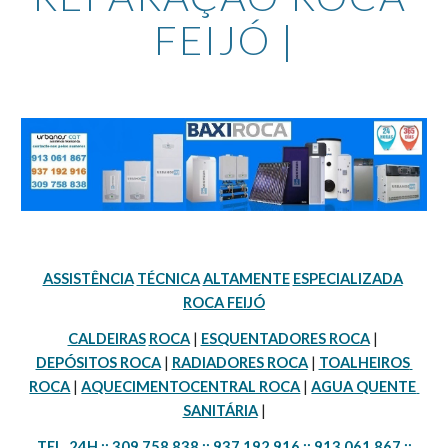
FEIJÓ |
ASSISTÊNCIA
TÉCNICA
ALTAMENTE
ESPECIALIZADA
ROCA FEIJÓ
CALDEIRAS
ROCA
 | 
ESQUENTADORES ROCA
 | 
DEPÓSITOS ROCA
 | 
RADIADORES ROCA
 | 
TOALHEIROS 
ROCA
 | 
AQUECIMENTOCENTRAL ROCA
 | 
AGUA QUENTE 
SANITÁRIA
 |
TEL. 24H :: 309 758 838 :: 937 192 916 :: 913 061 867 ::