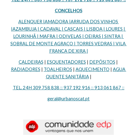
CONCELHOS
ALENQUER |AMADORA |ARRUDA DOS VINHOS 
|AZAMBUJA | CADAVAL | CASCAIS | LISBOA | LOURES | 
LOURINHÃ | MAFRA | ODIVELAS | OEIRAS | SINTRA | 
SOBRAL DE MONTE AGRAÇO | TORRES VEDRAS | VILA 
FRANCA DE XIRA |
CALDEIRAS
 | 
ESQUENTADORES
 | 
DEPÓSITOS
 | 
RADIADORES
 | 
TOALHEIROS
 | 
AQUECIMENTO
 | 
AGUA 
QUENTE SANITÁRIA
 |
TEL. 24H 309 758 838 :: 937 192 916 :: 913 061 867 ::
geral@urbanoscat.pt