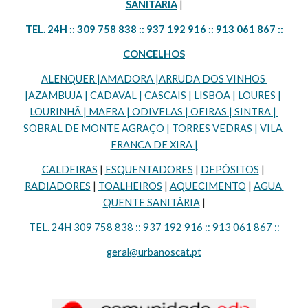
SANITÁRIA
 |
TEL. 24H :: 309 758 838 :: 937 192 916 :: 913 061 867 ::
CONCELHOS
ALENQUER |AMADORA |ARRUDA DOS VINHOS 
|AZAMBUJA | CADAVAL | CASCAIS | LISBOA | LOURES | 
LOURINHÃ | MAFRA | ODIVELAS | OEIRAS | SINTRA | 
SOBRAL DE MONTE AGRAÇO | TORRES VEDRAS | VILA 
FRANCA DE XIRA |
CALDEIRAS
 | 
ESQUENTADORES
 | 
DEPÓSITOS
 | 
RADIADORES
 | 
TOALHEIROS
 | 
AQUECIMENTO
 | 
AGUA 
QUENTE SANITÁRIA
 |
TEL. 24H 309 758 838 :: 937 192 916 :: 913 061 867 ::
geral@urbanoscat.pt