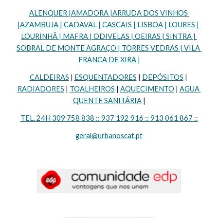
ALENQUER |AMADORA |ARRUDA DOS VINHOS 
|AZAMBUJA | CADAVAL | CASCAIS | LISBOA | LOURES | 
LOURINHÃ | MAFRA | ODIVELAS | OEIRAS | SINTRA | 
SOBRAL DE MONTE AGRAÇO | TORRES VEDRAS | VILA 
FRANCA DE XIRA |
CALDEIRAS
 | 
ESQUENTADORES
 | 
DEPÓSITOS
 | 
RADIADORES
 | 
TOALHEIROS
 | 
AQUECIMENTO
 | 
AGUA 
QUENTE SANITÁRIA
 |
TEL. 24H 309 758 838 :: 937 192 916 :: 913 061 867 ::
geral@urbanoscat.pt