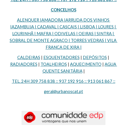
CONCELHOS
ALENQUER |AMADORA |ARRUDA DOS VINHOS 
|AZAMBUJA | CADAVAL | CASCAIS | LISBOA | LOURES | 
LOURINHÃ | MAFRA | ODIVELAS | OEIRAS | SINTRA | 
SOBRAL DE MONTE AGRAÇO | TORRES VEDRAS | VILA 
FRANCA DE XIRA |
CALDEIRAS
 | 
ESQUENTADORES
 | 
DEPÓSITOS
 | 
RADIADORES
 | 
TOALHEIROS
 | 
AQUECIMENTO
 | 
AGUA 
QUENTE SANITÁRIA
 |
TEL. 24H 309 758 838 :: 937 192 916 :: 913 061 867 ::
geral@urbanoscat.pt