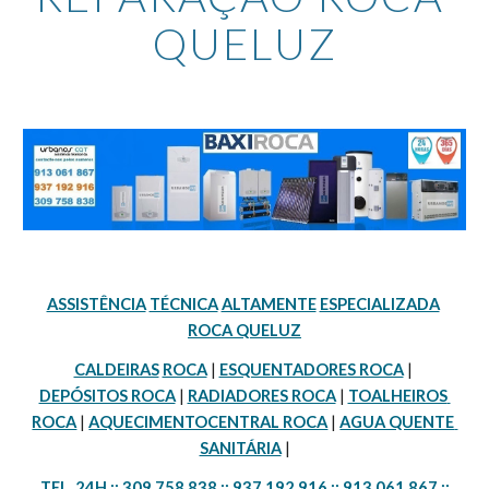
QUELUZ
ASSISTÊNCIA
TÉCNICA
ALTAMENTE
ESPECIALIZADA
ROCA QUELUZ
CALDEIRAS
ROCA
 | 
ESQUENTADORES ROCA
 | 
DEPÓSITOS ROCA
 | 
RADIADORES ROCA
 | 
TOALHEIROS 
ROCA
 | 
AQUECIMENTOCENTRAL ROCA
 | 
AGUA QUENTE 
SANITÁRIA
 |
TEL. 24H :: 309 758 838 :: 937 192 916 :: 913 061 867 ::