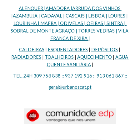
ALENQUER |AMADORA |ARRUDA DOS VINHOS 
|AZAMBUJA | CADAVAL | CASCAIS | LISBOA | LOURES | 
LOURINHÃ | MAFRA | ODIVELAS | OEIRAS | SINTRA | 
SOBRAL DE MONTE AGRAÇO | TORRES VEDRAS | VILA 
FRANCA DE XIRA |
CALDEIRAS
 | 
ESQUENTADORES
 | 
DEPÓSITOS
 | 
RADIADORES
 | 
TOALHEIROS
 | 
AQUECIMENTO
 | 
AGUA 
QUENTE SANITÁRIA
 |
TEL. 24H 309 758 838 :: 937 192 916 :: 913 061 867 ::
geral@urbanoscat.pt