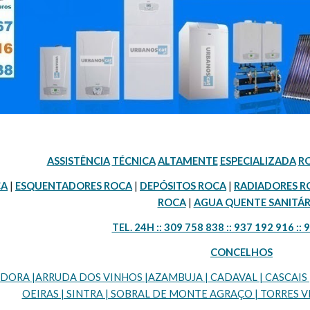
ASSISTÊNCIA
TÉCNICA
ALTAMENTE
ESPECIALIZADA
R
CA
 | 
ESQUENTADORES ROCA
 | 
DEPÓSITOS ROCA
 | 
RADIADORES R
ROCA
 | 
AGUA QUENTE SANITÁR
TEL. 24H :: 309 758 838 :: 937 192 916 :: 
CONCELHOS
RA |ARRUDA DOS VINHOS |AZAMBUJA | CADAVAL | CASCAIS | LI
OEIRAS | SINTRA | SOBRAL DE MONTE AGRAÇO | TORRES VE