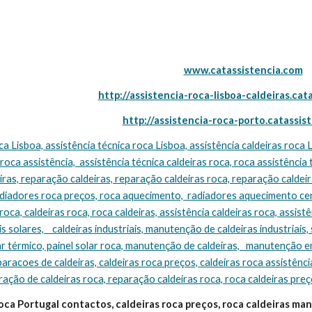
www.catassistencia.com
http://assistencia-roca-lisboa-caldeiras.cat
http://assistencia-roca-porto.catassis
 roca assistência,  assistência técnica caldeiras roca, roca assistência 
ras, reparação caldeiras, reparação caldeiras roca, reparação caldeira
adiadores roca preços, roca aquecimento,  radiadores aquecimento cen
oca, caldeiras roca, roca caldeiras, assistência caldeiras roca, assistên
s solares,    caldeiras industriais, manutenção de caldeiras industriais, 
ar térmico, painel solar roca, manutenção de caldeiras,   manutenção e
eparacoes de caldeiras, caldeiras roca preços, caldeiras roca assistência
ração de caldeiras roca, reparação caldeiras roca, roca caldeiras pre
oca Portugal contactos, caldeiras roca preços, roca caldeiras manua