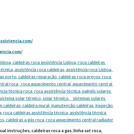
assistencia.com/
tencia.com/
técnica, assistência roca caldeiras, assistência roca Lisboa, 
s porto, caldeiras reparação, caldeiras roca preços, roca 
tral roca,  roca aquecimento central, aquecimento central 
cia técnica roca, roca assistência técnica, painéis solares 
sistema solar térmico, solar térmico,    sistemas solares 
m caldeiras, caldeira mural, manutenção caldeiras, inspeção 
, roca caldeiras assistência técnica, assistência técnica 
ços, caldeiras a gás roca, roca aquecimento central radiador
l instruções, caldeiras roca a gas, linha sat roca, 