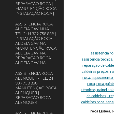
REPARAÇÃO ROCA |
MANUTENÇÃO ROCA |
INSTALAÇÃO ROCA |
ASSISTENCIA ROCA
ALDEIA GAVINHA
TEL.24H 309 758 838 |
INSTALAÇÃO ROCA
ALDEIA GAVINA |
MANUTENÇÃO ROCA
ALDEIA GAVINA |
    assistência roca Lisboa, assistência técnica roca Lisboa, assistência caldeiras roca Lisboa, caldeiras roca assistência Lisboa, roca caldeiras 
REPARAÇÃO ROCA
assistência técnica,
ALDEIA GAVINA
reparação de caldei
caldeiras preços, r
ASSISTENCIA ROCA
roca, aquecimento r
ALENQUER - TEL. 24H
309 758 838 |
roca, roca painéi
MANUTENÇÃO ROCA
térmicos, painel sol
ALENQUER |
de caldeiras,   r
REPARAÇÃO ROCA
ALENQUER
caldeiras roca, repa
roca Lisboa, r
ASSISTENCIA ROCA