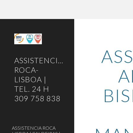
Sk
ASS
ASSISTENCIA-
A
ROCA-
LISBOA |
TEL. 24 H
BIS
309 758 838
ASSISTENCIA ROCA