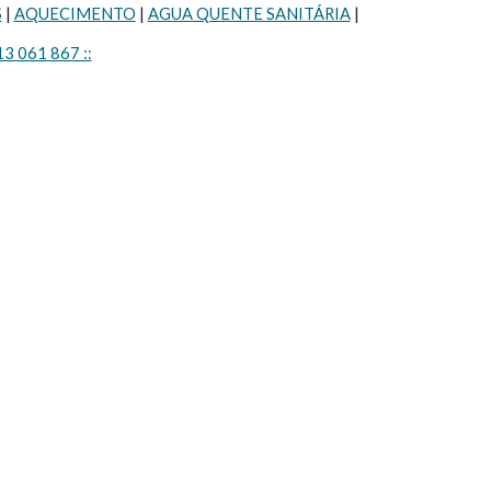
S
 | 
AQUECIMENTO
 | 
AGUA QUENTE SANITÁRIA
 |
13 061 867 ::