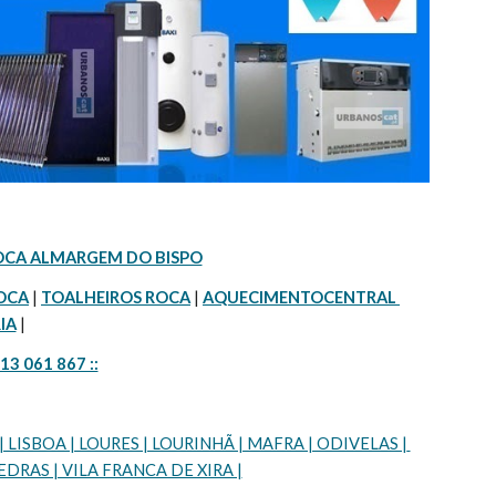
OCA ALMARGEM DO BISPO
OCA
 | 
TOALHEIROS ROCA
 | 
AQUECIMENTOCENTRAL 
IA
 |
913 061 867 ::
SBOA | LOURES | LOURINHÃ | MAFRA | ODIVELAS | 
DRAS | VILA FRANCA DE XIRA |