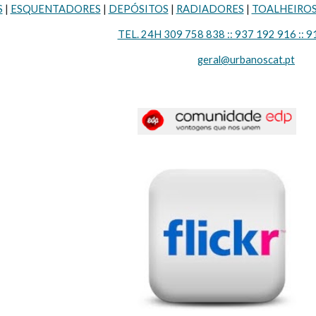
S
 | 
ESQUENTADORES
 | 
DEPÓSITOS
 | 
RADIADORES
 | 
TOALHEIRO
TEL. 24H 309 758 838 :: 937 192 916 :: 9
geral@urbanoscat.pt