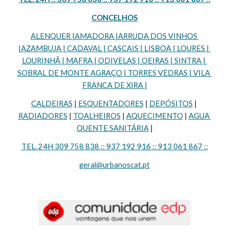
CONCELHOS
ALENQUER |AMADORA |ARRUDA DOS VINHOS 
|AZAMBUJA | CADAVAL | CASCAIS | LISBOA | LOURES | 
LOURINHÃ | MAFRA | ODIVELAS | OEIRAS | SINTRA | 
SOBRAL DE MONTE AGRAÇO | TORRES VEDRAS | VILA 
FRANCA DE XIRA |
CALDEIRAS
 | 
ESQUENTADORES
 | 
DEPÓSITOS
 | 
RADIADORES
 | 
TOALHEIROS
 | 
AQUECIMENTO
 | 
AGUA 
QUENTE SANITÁRIA
 |
TEL. 24H 309 758 838 :: 937 192 916 :: 913 061 867 ::
geral@urbanoscat.pt