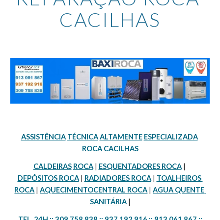
CACILHAS
ASSISTÊNCIA
TÉCNICA
ALTAMENTE
ESPECIALIZADA
ROCA CACILHAS
CALDEIRAS
ROCA
 | 
ESQUENTADORES ROCA
 | 
DEPÓSITOS ROCA
 | 
RADIADORES ROCA
 | 
TOALHEIROS 
ROCA
 | 
AQUECIMENTOCENTRAL ROCA
 | 
AGUA QUENTE 
SANITÁRIA
 |
TEL. 24H :: 309 758 838 :: 937 192 916 :: 913 061 867 ::