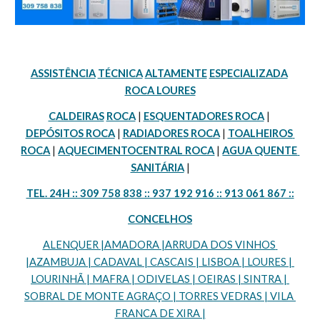
ASSISTÊNCIA
TÉCNICA
ALTAMENTE
ESPECIALIZADA
ROCA LOURES
CALDEIRAS
ROCA
 | 
ESQUENTADORES ROCA
 | 
DEPÓSITOS ROCA
 | 
RADIADORES ROCA
 | 
TOALHEIROS 
ROCA
 | 
AQUECIMENTOCENTRAL ROCA
 | 
AGUA QUENTE 
SANITÁRIA
 |
TEL. 24H :: 309 758 838 :: 937 192 916 :: 913 061 867 ::
CONCELHOS
ALENQUER |AMADORA |ARRUDA DOS VINHOS 
|AZAMBUJA | CADAVAL | CASCAIS | LISBOA | LOURES | 
LOURINHÃ | MAFRA | ODIVELAS | OEIRAS | SINTRA | 
SOBRAL DE MONTE AGRAÇO | TORRES VEDRAS | VILA 
FRANCA DE XIRA |