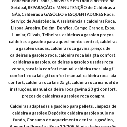
concelho de Lisboa, Odivelas e em todo o distrito de 
Setúbal, REPARAÇÃO e MANUTENÇÃO de Caldeiras a 
GÁS, Caldeiras a GASÓLEO e ESQUENTADORES Roca. 
Serviço de Assistência, A assistência a caldeiras Roca, 
Lisboa, Areeiro, Belém,  Benfica, Campo Grande, Expo, 
Lumiar, Olivais, Telheiras. caldeiras a gasoleo preços, 
caldeiras a gasoleo para aquecimento central, caldeiras 
a gasoleo usadas, caldeira roca gavina, preços de 
caldeiras a gasoleo roca, caldeira roca laia gta confort, 
caldeiras a gasoleo, caldeiras a gasoleo usadas roca 
venda, roca laia confort manual, caldeira roca laia gti 
confort, roca laia gti confort manual, caldeira roca laia 
confort, caldeira roca laia 25 gt, caldeira roca manual de 
instruções, manual caldeira roca gavina 20 gti confort, 
preços de caldeiras a gasoleo roca compra,
Caldeiras adaptadas a gasóleo para pellets, Limpeza de 
caldeira a gasóleo,Depósito caldeira gasóleo sujo no 
fundo, Consumo de aquecimento central a gasóleo, 
Aumentar Pressão - Roca 20/20F, Ajuda - baixa pressão 