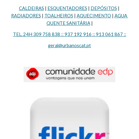
CALDEIRAS
 | 
ESQUENTADORES
 | 
DEPÓSITOS
 | 
RADIADORES
 | 
TOALHEIROS
 | 
AQUECIMENTO
 | 
AGUA 
QUENTE SANITÁRIA
 |
TEL. 24H 309 758 838 :: 937 192 916 :: 913 061 867 ::
geral@urbanoscat.pt