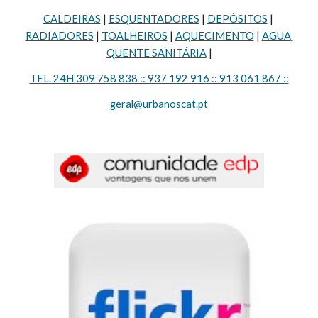
CALDEIRAS
 | 
ESQUENTADORES
 | 
DEPÓSITOS
 | 
RADIADORES
 | 
TOALHEIROS
 | 
AQUECIMENTO
 | 
AGUA 
QUENTE SANITÁRIA
 |
TEL. 24H 309 758 838 :: 937 192 916 :: 913 061 867 ::
geral@urbanoscat.pt