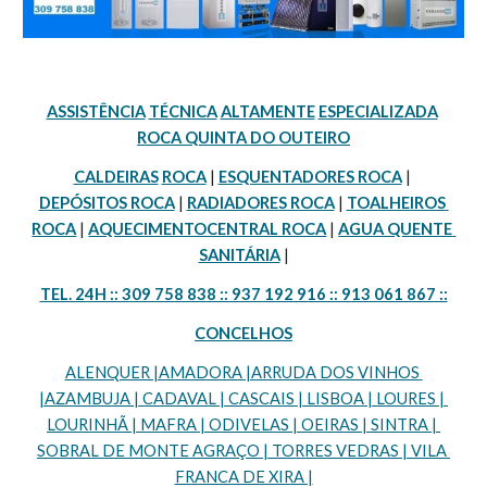
ASSISTÊNCIA
TÉCNICA
ALTAMENTE
ESPECIALIZADA
ROCA QUINTA DO OUTEIRO
CALDEIRAS
ROCA
 | 
ESQUENTADORES ROCA
 | 
DEPÓSITOS ROCA
 | 
RADIADORES ROCA
 | 
TOALHEIROS 
ROCA
 | 
AQUECIMENTOCENTRAL ROCA
 | 
AGUA QUENTE 
SANITÁRIA
 |
TEL. 24H :: 309 758 838 :: 937 192 916 :: 913 061 867 ::
CONCELHOS
ALENQUER |AMADORA |ARRUDA DOS VINHOS 
|AZAMBUJA | CADAVAL | CASCAIS | LISBOA | LOURES | 
LOURINHÃ | MAFRA | ODIVELAS | OEIRAS | SINTRA | 
SOBRAL DE MONTE AGRAÇO | TORRES VEDRAS | VILA 
FRANCA DE XIRA |