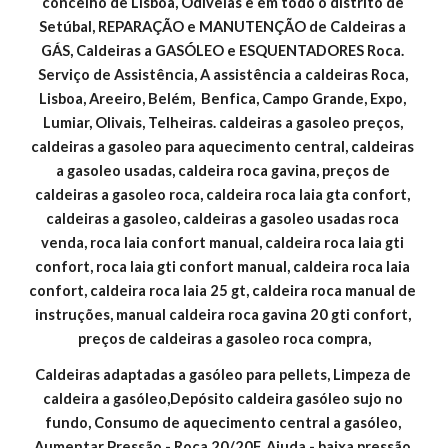
concelho de Lisboa, Odivelas e em todo o distrito de 
Setúbal, REPARAÇÃO e MANUTENÇÃO de Caldeiras a 
GÁS, Caldeiras a GASÓLEO e ESQUENTADORES Roca. 
Serviço de Assistência, A assistência a caldeiras Roca, 
Lisboa, Areeiro, Belém,  Benfica, Campo Grande, Expo, 
Lumiar, Olivais, Telheiras. caldeiras a gasoleo preços, 
caldeiras a gasoleo para aquecimento central, caldeiras 
a gasoleo usadas, caldeira roca gavina, preços de 
caldeiras a gasoleo roca, caldeira roca laia gta confort, 
caldeiras a gasoleo, caldeiras a gasoleo usadas roca 
venda, roca laia confort manual, caldeira roca laia gti 
confort, roca laia gti confort manual, caldeira roca laia 
confort, caldeira roca laia 25 gt, caldeira roca manual de 
instruções, manual caldeira roca gavina 20 gti confort, 
preços de caldeiras a gasoleo roca compra,
Caldeiras adaptadas a gasóleo para pellets, Limpeza de 
caldeira a gasóleo,Depósito caldeira gasóleo sujo no 
fundo, Consumo de aquecimento central a gasóleo, 
Aumentar Pressão - Roca 20/20F, Ajuda - baixa pressão 