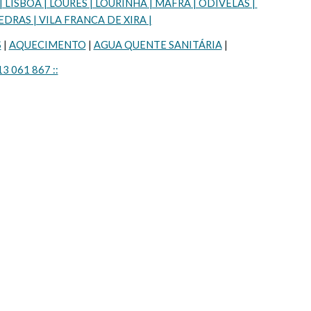
SBOA | LOURES | LOURINHÃ | MAFRA | ODIVELAS | 
DRAS | VILA FRANCA DE XIRA |
S
 | 
AQUECIMENTO
 | 
AGUA QUENTE SANITÁRIA
 |
13 061 867 ::