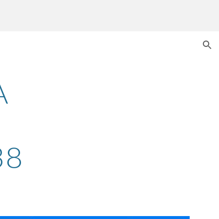
ion
 
38