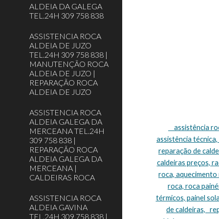
ALDEIA DA GALEGA
TEL.24H 309 758 838
ASSISTENCIA ROCA
ALDEIA DE JUZO
TEL.24H 309 758 838 |
MANUTENÇÃO ROCA
ALDEIA DE JUZO |
REPARAÇÃO ROCA
ALDEIA DE JUZO
ASSISTENCIA ROCA
ALDEIA GALEGA DA
    assistência roca Lisboa, assistência técnica roca Lisboa, assistência caldeiras roca Lisboa, caldeiras roca assistência Lisboa, roca caldeiras 
MERCEANA TEL.24H
assistência técnica,
309 758 838 |
REPARAÇÃO ROCA
reparação de caldei
ALDEIA GALEGA DA
caldeiras preços, r
MERCEANA |
roca, aquecimento r
CALDEIRAS ROCA
roca, roca painéi
ASSISTENCIA ROCA
térmicos, painel sol
ALDEIA GAVINA
de caldeiras,   r
TEL.24H 309 758 838 |