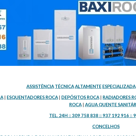
ASSISTÊNCIA
TÉCNICA
ALTAMENTE
ESPECIALIZADA
CA
 | 
ESQUENTADORES ROCA
 | 
DEPÓSITOS ROCA
 | 
RADIADORES R
ROCA
 | 
AGUA QUENTE SANITÁR
TEL. 24H :: 309 758 838 :: 937 192 916 :: 
CONCELHOS