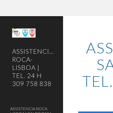
Sk
ASS
ASSISTENCIA-
S
ROCA-
LISBOA |
TEL. 24 H
TEL
309 758 838
ASSISTENCIA ROCA