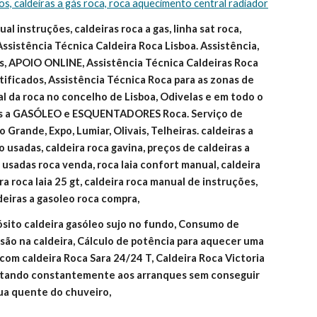
ços, caldeiras a gás roca, roca aquecimento central radiador
l instruções, caldeiras roca a gas, linha sat roca, 
Assistência Técnica Caldeira Roca Lisboa. Assistência, 
, APOIO ONLINE, Assistência Técnica Caldeiras Roca 
ificados, Assistência Técnica Roca para as zonas de 
ial da roca no concelho de Lisboa, Odivelas e em todo o 
as a GASÓLEO e ESQUENTADORES Roca. Serviço de 
 Grande, Expo, Lumiar, Olivais, Telheiras. caldeiras a 
 usadas, caldeira roca gavina, preços de caldeiras a 
o usadas roca venda, roca laia confort manual, caldeira 
ira roca laia 25 gt, caldeira roca manual de instruções, 
deiras a gasoleo roca compra,
ósito caldeira gasóleo sujo no fundo, Consumo de 
são na caldeira, Cálculo de potência para aquecer uma 
om caldeira Roca Sara 24/24 T, Caldeira Roca Victoria 
estando constantemente aos arranques sem conseguir 
gua quente do chuveiro,