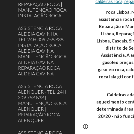
caldeiras roca, repa
REPARAÇÃO ROCA |
MANUTENÇÃO ROCA |
roca Lisboa, r
INSTALAÇÃO ROCA |
assistência roca 
Reparação e Manu
ASSISTENCIA ROCA
ALDEIA GAVINHA
Lisboa, Reparaç
TEL.24H 309 758 838 |
Lisboa, Cascais, S
INSTALAÇÃO ROCA
distrito de 
ALDEIA GAVINA |
Assistência, A a
MANUTENÇÃO ROCA
ALDEIA GAVINA |
gasoleo preços,
REPARAÇÃO ROCA
gasoleo roca, cald
ALDEIA GAVINA
roca laia gti conf
ASSISTENCIA ROCA
ALENQUER - TEL. 24H
Caldeiras ada
309 758 838 |
aquecimento centr
MANUTENÇÃO ROCA
ALENQUER |
determinada área (
REPARAÇÃO ROCA
20/20 - não func
ALENQUER
Report abuse
ASSISTENCIA ROCA