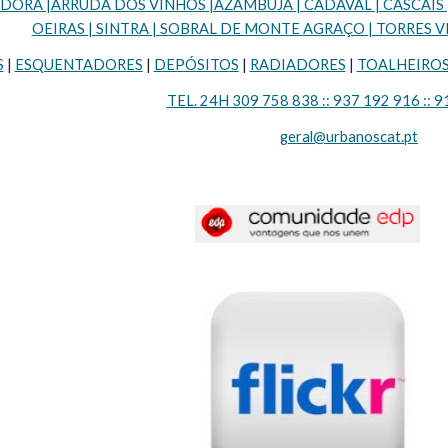
RA |ARRUDA DOS VINHOS |AZAMBUJA | CADAVAL | CASCAIS | LI
OEIRAS | SINTRA | SOBRAL DE MONTE AGRAÇO | TORRES VE
S
 | 
ESQUENTADORES
 | 
DEPÓSITOS
 | 
RADIADORES
 | 
TOALHEIRO
TEL. 24H 309 758 838 :: 937 192 916 :: 9
geral@urbanoscat.pt