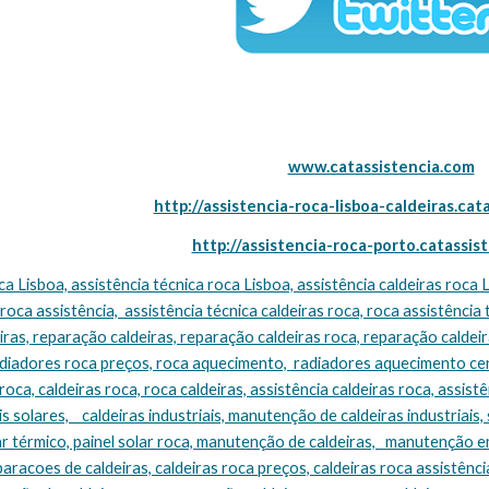
www.catassistencia.com
http://assistencia-roca-lisboa-caldeiras.cat
http://assistencia-roca-porto.catassis
 roca assistência,  assistência técnica caldeiras roca, roca assistência 
ras, reparação caldeiras, reparação caldeiras roca, reparação caldeira
adiadores roca preços, roca aquecimento,  radiadores aquecimento cen
oca, caldeiras roca, roca caldeiras, assistência caldeiras roca, assistên
s solares,    caldeiras industriais, manutenção de caldeiras industriais, 
ar térmico, painel solar roca, manutenção de caldeiras,   manutenção e
eparacoes de caldeiras, caldeiras roca preços, caldeiras roca assistência