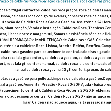
ração de caldeiras roca, reparação caldeiras roca, roca caldeiras pre
oca Portugal contactos, caldeiras roca preços, roca caldeiras manua
Lisboa, caldeiras roca codigo de avarias, conserto roca caldeiras, 
tenção de Caldeira Roca a Gás e a Gasóleo. Assistência 24 Horas
ão, Manutenção, Venda e Instalação Caldeiras Roca, Técnicos Cert
intra, Lisboa norte e margem sul, Somos a assistência técnica ofic
Setúbal, REPARAÇÃO e MANUTENÇÃO de Caldeiras a GÁS, Caldeir
ssistência a caldeiras Roca, Lisboa, Areeiro, Belém,  Benfica, Campo
 caldeiras a gasoleo para aquecimento central, caldeiras a gasoleo
eira roca laia gta confort, caldeiras a gasoleo, caldeiras a gasole
ort, roca laia gti confort manual, caldeira roca laia confort, calde
manual caldeira roca gavina 20 gti confort, preços de cal
ptadas a gasóleo para pellets, Limpeza de caldeira a gasóleo,Dep
al a gasóleo, Aumentar Pressão - Roca 20/20F, Ajuda - baixa pres
aquecimento central ), Caldeira Roca Victoria 20/20, Problemas c
iona o aquecimento central, Caldeira Roca 20/20 - não arranca 
ligar, Caldeira não aquece água, Falta pressão na á