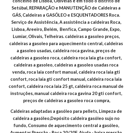
concelho de Lisboa, Odivelas e em todo o distrito de 
Setúbal, REPARAÇÃO e MANUTENÇÃO de Caldeiras a 
GÁS, Caldeiras a GASÓLEO e ESQUENTADORES Roca. 
Serviço de Assistência, A assistência a caldeiras Roca, 
Lisboa, Areeiro, Belém,  Benfica, Campo Grande, Expo, 
Lumiar, Olivais, Telheiras. caldeiras a gasoleo preços, 
caldeiras a gasoleo para aquecimento central, caldeiras 
a gasoleo usadas, caldeira roca gavina, preços de 
caldeiras a gasoleo roca, caldeira roca laia gta confort, 
caldeiras a gasoleo, caldeiras a gasoleo usadas roca 
venda, roca laia confort manual, caldeira roca laia gti 
confort, roca laia gti confort manual, caldeira roca laia 
confort, caldeira roca laia 25 gt, caldeira roca manual de 
instruções, manual caldeira roca gavina 20 gti confort, 
preços de caldeiras a gasoleo roca compra,
Caldeiras adaptadas a gasóleo para pellets, Limpeza de 
caldeira a gasóleo,Depósito caldeira gasóleo sujo no 
fundo, Consumo de aquecimento central a gasóleo, 
Aumentar Pressão - Roca 20/20F, Ajuda - baixa pressão 