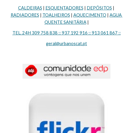
CALDEIRAS
 | 
ESQUENTADORES
 | 
DEPÓSITOS
 | 
RADIADORES
 | 
TOALHEIROS
 | 
AQUECIMENTO
 | 
AGUA 
QUENTE SANITÁRIA
 |
TEL. 24H 309 758 838 :: 937 192 916 :: 913 061 867 ::
geral@urbanoscat.pt