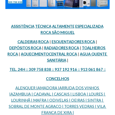
ASSISTÊNCIA
TÉCNICA
ALTAMENTE
ESPECIALIZADA
ROCA SÃO MIGUEL
CALDEIRAS
ROCA
 | 
ESQUENTADORES ROCA
 | 
DEPÓSITOS ROCA
 | 
RADIADORES ROCA
 | 
TOALHEIROS 
ROCA
 | 
AQUECIMENTOCENTRAL ROCA
 | 
AGUA QUENTE 
SANITÁRIA
 |
TEL. 24H :: 309 758 838 :: 937 192 916 :: 913 061 867 ::
CONCELHOS
ALENQUER |AMADORA |ARRUDA DOS VINHOS 
|AZAMBUJA | CADAVAL | CASCAIS | LISBOA | LOURES | 
LOURINHÃ | MAFRA | ODIVELAS | OEIRAS | SINTRA | 
SOBRAL DE MONTE AGRAÇO | TORRES VEDRAS | VILA 
FRANCA DE XIRA |