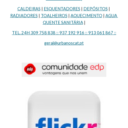
CALDEIRAS
 | 
ESQUENTADORES
 | 
DEPÓSITOS
 | 
RADIADORES
 | 
TOALHEIROS
 | 
AQUECIMENTO
 | 
AGUA 
QUENTE SANITÁRIA
 |
TEL. 24H 309 758 838 :: 937 192 916 :: 913 061 867 ::
geral@urbanoscat.pt