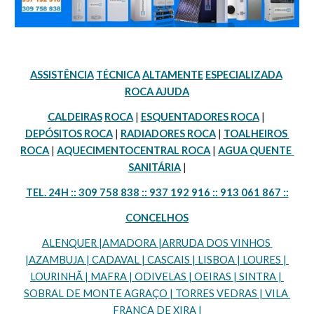
ASSISTÊNCIA
TÉCNICA
ALTAMENTE
ESPECIALIZADA
ROCA AJUDA
CALDEIRAS
ROCA
 | 
ESQUENTADORES ROCA
 | 
DEPÓSITOS ROCA
 | 
RADIADORES ROCA
 | 
TOALHEIROS 
ROCA
 | 
AQUECIMENTOCENTRAL ROCA
 | 
AGUA QUENTE 
SANITÁRIA
 |
TEL. 24H :: 309 758 838 :: 937 192 916 :: 913 061 867 ::
CONCELHOS
ALENQUER |AMADORA |ARRUDA DOS VINHOS 
|AZAMBUJA | CADAVAL | CASCAIS | LISBOA | LOURES | 
LOURINHÃ | MAFRA | ODIVELAS | OEIRAS | SINTRA | 
SOBRAL DE MONTE AGRAÇO | TORRES VEDRAS | VILA 
FRANCA DE XIRA |