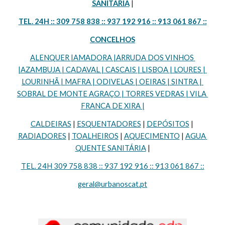
SANITÁRIA
 |
TEL. 24H :: 309 758 838 :: 937 192 916 :: 913 061 867 ::
CONCELHOS
ALENQUER |AMADORA |ARRUDA DOS VINHOS 
|AZAMBUJA | CADAVAL | CASCAIS | LISBOA | LOURES | 
LOURINHÃ | MAFRA | ODIVELAS | OEIRAS | SINTRA | 
SOBRAL DE MONTE AGRAÇO | TORRES VEDRAS | VILA 
FRANCA DE XIRA |
CALDEIRAS
 | 
ESQUENTADORES
 | 
DEPÓSITOS
 | 
RADIADORES
 | 
TOALHEIROS
 | 
AQUECIMENTO
 | 
AGUA 
QUENTE SANITÁRIA
 |
TEL. 24H 309 758 838 :: 937 192 916 :: 913 061 867 ::
geral@urbanoscat.pt