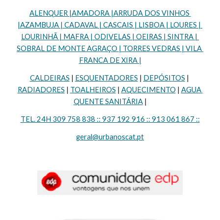
ALENQUER |AMADORA |ARRUDA DOS VINHOS 
|AZAMBUJA | CADAVAL | CASCAIS | LISBOA | LOURES | 
LOURINHÃ | MAFRA | ODIVELAS | OEIRAS | SINTRA | 
SOBRAL DE MONTE AGRAÇO | TORRES VEDRAS | VILA 
FRANCA DE XIRA |
CALDEIRAS
 | 
ESQUENTADORES
 | 
DEPÓSITOS
 | 
RADIADORES
 | 
TOALHEIROS
 | 
AQUECIMENTO
 | 
AGUA 
QUENTE SANITÁRIA
 |
TEL. 24H 309 758 838 :: 937 192 916 :: 913 061 867 ::
geral@urbanoscat.pt