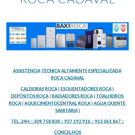
ASSISTÊNCIA
TÉCNICA
ALTAMENTE
ESPECIALIZADA
ROCA CADAVAL
CALDEIRAS
ROCA
 | 
ESQUENTADORES ROCA
 | 
DEPÓSITOS ROCA
 | 
RADIADORES ROCA
 | 
TOALHEIROS 
ROCA
 | 
AQUECIMENTOCENTRAL ROCA
 | 
AGUA QUENTE 
SANITÁRIA
 |
TEL. 24H :: 309 758 838 :: 937 192 916 :: 913 061 867 ::
CONCELHOS