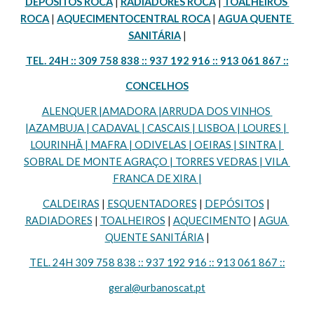
DEPÓSITOS ROCA
 | 
RADIADORES ROCA
 | 
TOALHEIROS 
ROCA
 | 
AQUECIMENTOCENTRAL ROCA
 | 
AGUA QUENTE 
SANITÁRIA
 |
TEL. 24H :: 309 758 838 :: 937 192 916 :: 913 061 867 ::
CONCELHOS
ALENQUER |AMADORA |ARRUDA DOS VINHOS 
|AZAMBUJA | CADAVAL | CASCAIS | LISBOA | LOURES | 
LOURINHÃ | MAFRA | ODIVELAS | OEIRAS | SINTRA | 
SOBRAL DE MONTE AGRAÇO | TORRES VEDRAS | VILA 
FRANCA DE XIRA |
CALDEIRAS
 | 
ESQUENTADORES
 | 
DEPÓSITOS
 | 
RADIADORES
 | 
TOALHEIROS
 | 
AQUECIMENTO
 | 
AGUA 
QUENTE SANITÁRIA
 |
TEL. 24H 309 758 838 :: 937 192 916 :: 913 061 867 ::
geral@urbanoscat.pt