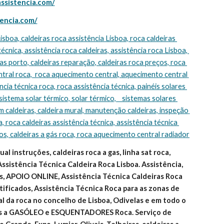
assistencia.com/
tencia.com/
técnica, assistência roca caldeiras, assistência roca Lisboa, 
s porto, caldeiras reparação, caldeiras roca preços, roca 
tral roca,  roca aquecimento central, aquecimento central 
cia técnica roca, roca assistência técnica, painéis solares 
sistema solar térmico, solar térmico,    sistemas solares 
m caldeiras, caldeira mural, manutenção caldeiras, inspeção 
, roca caldeiras assistência técnica, assistência técnica 
ços, caldeiras a gás roca, roca aquecimento central radiador
l instruções, caldeiras roca a gas, linha sat roca, 
Assistência Técnica Caldeira Roca Lisboa. Assistência, 
, APOIO ONLINE, Assistência Técnica Caldeiras Roca 
ificados, Assistência Técnica Roca para as zonas de 
ial da roca no concelho de Lisboa, Odivelas e em todo o 
as a GASÓLEO e ESQUENTADORES Roca. Serviço de 