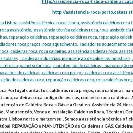
http://assistencia-roca-lisboa-caldeiras.cat
http://assistencia-roca-porto.catassis
 roca assistência,  assistência técnica caldeiras roca, roca assistência 
ras, reparação caldeiras, reparação caldeiras roca, reparação caldeira
adiadores roca preços, roca aquecimento,  radiadores aquecimento cen
oca, caldeiras roca, roca caldeiras, assistência caldeiras roca, assistên
s solares,    caldeiras industriais, manutenção de caldeiras industriais, 
ar térmico, painel solar roca, manutenção de caldeiras,   manutenção e
eparacoes de caldeiras, caldeiras roca preços, caldeiras roca assistência
ração de caldeiras roca, reparação caldeiras roca, roca caldeiras pre
oca Portugal contactos, caldeiras roca preços, roca caldeiras manua
Lisboa, caldeiras roca codigo de avarias, conserto roca caldeiras, 
tenção de Caldeira Roca a Gás e a Gasóleo. Assistência 24 Horas
ão, Manutenção, Venda e Instalação Caldeiras Roca, Técnicos Cert
intra, Lisboa norte e margem sul, Somos a assistência técnica ofic
Setúbal, REPARAÇÃO e MANUTENÇÃO de Caldeiras a GÁS, Caldeir