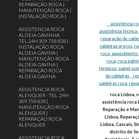
REPARAÇÃO ROCA |
MANUTENÇÃO ROCA |
INSTALAÇÃO ROCA |
    assistência roca Lisboa, assistência técnica roca Lisboa, assistência caldeiras roca Lisboa, caldeiras roca assistência Lisboa, roca caldeiras 
ASSISTENCIA ROCA
assistência técnica,
ALDEIA GAVINHA
reparação de caldei
TEL.24H 309 758 838 |
caldeiras preços, r
INSTALAÇÃO ROCA
ALDEIA GAVINA |
roca, aquecimento r
MANUTENÇÃO ROCA
roca, roca painéi
ALDEIA GAVINA |
térmicos, painel sol
REPARAÇÃO ROCA
ALDEIA GAVINA
de caldeiras,   r
caldeiras roca, repa
ASSISTENCIA ROCA
roca Lisboa, r
ALENQUER - TEL. 24H
309 758 838 |
assistência roca 
MANUTENÇÃO ROCA
Reparação e Manu
ALENQUER |
Lisboa, Reparaç
REPARAÇÃO ROCA
ALENQUER
Lisboa, Cascais, S
distrito de 
ASSISTENCIA ROCA