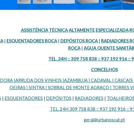
ASSISTÊNCIA
TÉCNICA
ALTAMENTE
ESPECIALIZADA
R
CA
 | 
ESQUENTADORES ROCA
 | 
DEPÓSITOS ROCA
 | 
RADIADORES R
ROCA
 | 
AGUA QUENTE SANITÁR
TEL. 24H :: 309 758 838 :: 937 192 916 :: 
CONCELHOS
RA |ARRUDA DOS VINHOS |AZAMBUJA | CADAVAL | CASCAIS | LI
OEIRAS | SINTRA | SOBRAL DE MONTE AGRAÇO | TORRES VE
S
 | 
ESQUENTADORES
 | 
DEPÓSITOS
 | 
RADIADORES
 | 
TOALHEIRO
TEL. 24H 309 758 838 :: 937 192 916 :: 9
geral@urbanoscat.pt