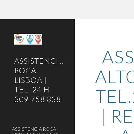
Sk
ASS
ASSISTENCIA-
ALT
ROCA-
LISBOA |
TEL. 24 H
TEL.
309 758 838
| R
ASSISTENCIA ROCA