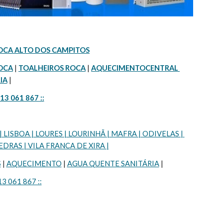
OCA ALTO DOS CAMPITOS
OCA
 | 
TOALHEIROS ROCA
 | 
AQUECIMENTOCENTRAL 
IA
 |
913 061 867 ::
SBOA | LOURES | LOURINHÃ | MAFRA | ODIVELAS | 
DRAS | VILA FRANCA DE XIRA |
S
 | 
AQUECIMENTO
 | 
AGUA QUENTE SANITÁRIA
 |
13 061 867 ::