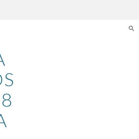
ion
 
S 
8 
 