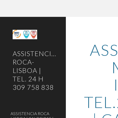
Sk
ASS
ASSISTENCIA-
ROCA-
LISBOA |
TEL. 24 H
309 758 838
TEL.
ASSISTENCIA ROCA