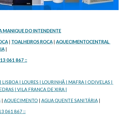
A MANIQUE DO INTENDENTE
OCA
 | 
TOALHEIROS ROCA
 | 
AQUECIMENTOCENTRAL 
IA
 |
913 061 867 ::
SBOA | LOURES | LOURINHÃ | MAFRA | ODIVELAS | 
DRAS | VILA FRANCA DE XIRA |
S
 | 
AQUECIMENTO
 | 
AGUA QUENTE SANITÁRIA
 |
13 061 867 ::