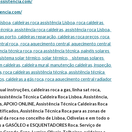
assistencia.com/
tencia.com/
técnica, assistência roca caldeiras, assistência roca Lisboa, 
s porto, caldeiras reparação, caldeiras roca preços, roca 
tral roca,  roca aquecimento central, aquecimento central 
cia técnica roca, roca assistência técnica, painéis solares 
sistema solar térmico, solar térmico,    sistemas solares 
m caldeiras, caldeira mural, manutenção caldeiras, inspeção 
, roca caldeiras assistência técnica, assistência técnica 
ços, caldeiras a gás roca, roca aquecimento central radiador
l instruções, caldeiras roca a gas, linha sat roca, 
Assistência Técnica Caldeira Roca Lisboa. Assistência, 
, APOIO ONLINE, Assistência Técnica Caldeiras Roca 
ificados, Assistência Técnica Roca para as zonas de 
ial da roca no concelho de Lisboa, Odivelas e em todo o 
as a GASÓLEO e ESQUENTADORES Roca. Serviço de 