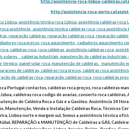
http://assistencia-roca-lisboa-caldeiras.cat
http://assistencia-roca-porto.catassis
 roca assistência,  assistência técnica caldeiras roca, roca assistência 
ras, reparação caldeiras, reparação caldeiras roca, reparação caldeira
adiadores roca preços, roca aquecimento,  radiadores aquecimento cen
oca, caldeiras roca, roca caldeiras, assistência caldeiras roca, assistên
s solares,    caldeiras industriais, manutenção de caldeiras industriais, 
ar térmico, painel solar roca, manutenção de caldeiras,   manutenção e
eparacoes de caldeiras, caldeiras roca preços, caldeiras roca assistência
ração de caldeiras roca, reparação caldeiras roca, roca caldeiras pre
oca Portugal contactos, caldeiras roca preços, roca caldeiras manua
Lisboa, caldeiras roca codigo de avarias, conserto roca caldeiras, 
tenção de Caldeira Roca a Gás e a Gasóleo. Assistência 24 Horas
ão, Manutenção, Venda e Instalação Caldeiras Roca, Técnicos Cert
intra, Lisboa norte e margem sul, Somos a assistência técnica ofic
Setúbal, REPARAÇÃO e MANUTENÇÃO de Caldeiras a GÁS, Caldeir