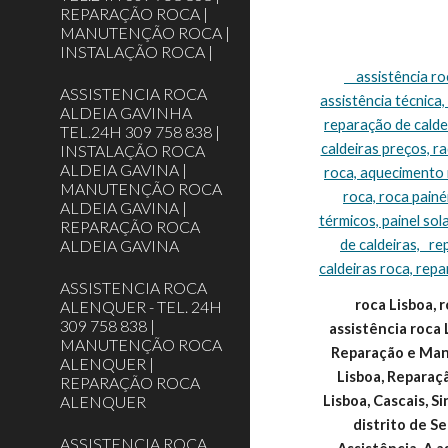
REPARAÇÃO ROCA |
MANUTENÇÃO ROCA |
INSTALAÇÃO ROCA |
    assistência roca Lisboa, assistência técnica roca Lisboa, assistência caldeiras roca Lisboa, caldeiras roca assistência Lisboa, roca caldeiras 
ASSISTENCIA ROCA
assistência técnica,
ALDEIA GAVINHA
reparação de caldei
TEL.24H 309 758 838 |
caldeiras preços, r
INSTALAÇÃO ROCA
ALDEIA GAVINA |
roca, aquecimento r
MANUTENÇÃO ROCA
roca, roca painéi
ALDEIA GAVINA |
térmicos, painel sol
REPARAÇÃO ROCA
ALDEIA GAVINA
de caldeiras,   r
caldeiras roca, repa
ASSISTENCIA ROCA
roca Lisboa, r
ALENQUER - TEL. 24H
309 758 838 |
assistência roca 
MANUTENÇÃO ROCA
Reparação e Manu
ALENQUER |
Lisboa, Reparaç
REPARAÇÃO ROCA
ALENQUER
Lisboa, Cascais, S
distrito de 
ASSISTENCIA ROCA