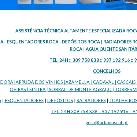
ASSISTÊNCIA
TÉCNICA
ALTAMENTE
ESPECIALIZADA
ROC
CA
 | 
ESQUENTADORES ROCA
 | 
DEPÓSITOS ROCA
 | 
RADIADORES R
ROCA
 | 
AGUA QUENTE SANITÁR
TEL. 24H :: 309 758 838 :: 937 192 916 :: 
CONCELHOS
RA |ARRUDA DOS VINHOS |AZAMBUJA | CADAVAL | CASCAIS | LI
OEIRAS | SINTRA | SOBRAL DE MONTE AGRAÇO | TORRES VE
S
 | 
ESQUENTADORES
 | 
DEPÓSITOS
 | 
RADIADORES
 | 
TOALHEIRO
TEL. 24H 309 758 838 :: 937 192 916 :: 9
geral@urbanoscat.pt