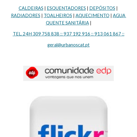
CALDEIRAS
 | 
ESQUENTADORES
 | 
DEPÓSITOS
 | 
RADIADORES
 | 
TOALHEIROS
 | 
AQUECIMENTO
 | 
AGUA 
QUENTE SANITÁRIA
 |
TEL. 24H 309 758 838 :: 937 192 916 :: 913 061 867 ::
geral@urbanoscat.pt