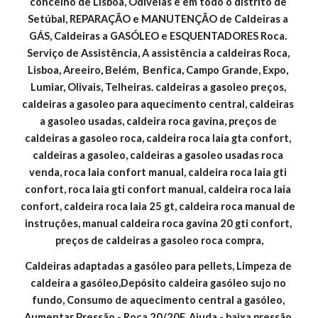
concelho de Lisboa, Odivelas e em todo o distrito de 
Setúbal, REPARAÇÃO e MANUTENÇÃO de Caldeiras a 
GÁS, Caldeiras a GASÓLEO e ESQUENTADORES Roca. 
Serviço de Assistência, A assistência a caldeiras Roca, 
Lisboa, Areeiro, Belém,  Benfica, Campo Grande, Expo, 
Lumiar, Olivais, Telheiras. caldeiras a gasoleo preços, 
caldeiras a gasoleo para aquecimento central, caldeiras 
a gasoleo usadas, caldeira roca gavina, preços de 
caldeiras a gasoleo roca, caldeira roca laia gta confort, 
caldeiras a gasoleo, caldeiras a gasoleo usadas roca 
venda, roca laia confort manual, caldeira roca laia gti 
confort, roca laia gti confort manual, caldeira roca laia 
confort, caldeira roca laia 25 gt, caldeira roca manual de 
instruções, manual caldeira roca gavina 20 gti confort, 
preços de caldeiras a gasoleo roca compra,
Caldeiras adaptadas a gasóleo para pellets, Limpeza de 
caldeira a gasóleo,Depósito caldeira gasóleo sujo no 
fundo, Consumo de aquecimento central a gasóleo, 
Aumentar Pressão - Roca 20/20F, Ajuda - baixa pressão 