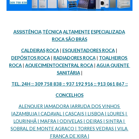
ASSISTÊNCIA
TÉCNICA
ALTAMENTE
ESPECIALIZADA
ROCA SÃO BRÁS
CALDEIRAS
ROCA
 | 
ESQUENTADORES ROCA
 | 
DEPÓSITOS ROCA
 | 
RADIADORES ROCA
 | 
TOALHEIROS 
ROCA
 | 
AQUECIMENTOCENTRAL ROCA
 | 
AGUA QUENTE 
SANITÁRIA
 |
TEL. 24H :: 309 758 838 :: 937 192 916 :: 913 061 867 ::
CONCELHOS
ALENQUER |AMADORA |ARRUDA DOS VINHOS 
|AZAMBUJA | CADAVAL | CASCAIS | LISBOA | LOURES | 
LOURINHÃ | MAFRA | ODIVELAS | OEIRAS | SINTRA | 
SOBRAL DE MONTE AGRAÇO | TORRES VEDRAS | VILA 
FRANCA DE XIRA |