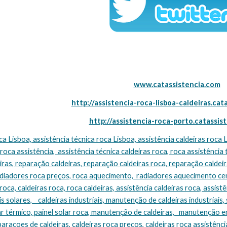
www.catassistencia.com
http://assistencia-roca-lisboa-caldeiras.cat
http://assistencia-roca-porto.catassis
 roca assistência,  assistência técnica caldeiras roca, roca assistência 
ras, reparação caldeiras, reparação caldeiras roca, reparação caldeira
adiadores roca preços, roca aquecimento,  radiadores aquecimento cen
oca, caldeiras roca, roca caldeiras, assistência caldeiras roca, assistên
s solares,    caldeiras industriais, manutenção de caldeiras industriais, 
ar térmico, painel solar roca, manutenção de caldeiras,   manutenção e
eparacoes de caldeiras, caldeiras roca preços, caldeiras roca assistência