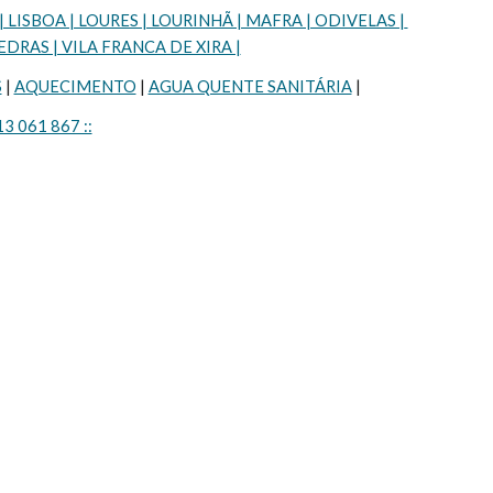
SBOA | LOURES | LOURINHÃ | MAFRA | ODIVELAS | 
DRAS | VILA FRANCA DE XIRA |
S
 | 
AQUECIMENTO
 | 
AGUA QUENTE SANITÁRIA
 |
13 061 867 ::