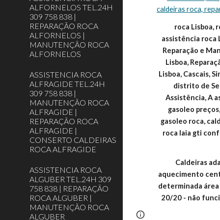
ALFORNELOS TEL.24H
caldeiras roca, repa
309 758 838 |
REPARAÇÃO ROCA
roca Lisboa, r
ALFORNELOS |
assistência roca 
MANUTENÇÃO ROCA
Reparação e Manu
ALFORNELOS
Lisboa, Reparaç
ASSISTENCIA ROCA
Lisboa, Cascais, S
ALFRAGIDE TEL.24H
distrito de 
309 758 838 |
Assistência, A a
MANUTENÇÃO ROCA
gasoleo preços,
ALFRAGIDE |
REPARAÇÃO ROCA
gasoleo roca, cald
ALFRAGIDE |
roca laia gti conf
CONSERTO CALDEIRAS
ROCA ALFRAGIDE
Caldeiras ada
ASSISTENCIA ROCA
aquecimento centr
ALGUBER TEL.24H 309
determinada área (
758 838 | REPARAÇÃO
ROCA ALGUBER |
20/20 - não func
MANUTENÇÃO ROCA
Report abuse
ALGUBER