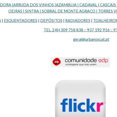
RA |ARRUDA DOS VINHOS |AZAMBUJA | CADAVAL | CASCAIS | LI
OEIRAS | SINTRA | SOBRAL DE MONTE AGRAÇO | TORRES VE
S
 | 
ESQUENTADORES
 | 
DEPÓSITOS
 | 
RADIADORES
 | 
TOALHEIRO
TEL. 24H 309 758 838 :: 937 192 916 :: 9
geral@urbanoscat.pt