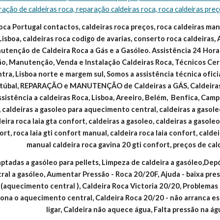
ração de caldeiras roca, reparação caldeiras roca, roca caldeiras pre
oca Portugal contactos, caldeiras roca preços, roca caldeiras manua
Lisboa, caldeiras roca codigo de avarias, conserto roca caldeiras, 
tenção de Caldeira Roca a Gás e a Gasóleo. Assistência 24 Horas
ão, Manutenção, Venda e Instalação Caldeiras Roca, Técnicos Cert
intra, Lisboa norte e margem sul, Somos a assistência técnica ofic
Setúbal, REPARAÇÃO e MANUTENÇÃO de Caldeiras a GÁS, Caldeir
ssistência a caldeiras Roca, Lisboa, Areeiro, Belém,  Benfica, Campo
 caldeiras a gasoleo para aquecimento central, caldeiras a gasoleo
eira roca laia gta confort, caldeiras a gasoleo, caldeiras a gasole
ort, roca laia gti confort manual, caldeira roca laia confort, calde
manual caldeira roca gavina 20 gti confort, preços de cal
ptadas a gasóleo para pellets, Limpeza de caldeira a gasóleo,Dep
al a gasóleo, Aumentar Pressão - Roca 20/20F, Ajuda - baixa pres
aquecimento central ), Caldeira Roca Victoria 20/20, Problemas c
iona o aquecimento central, Caldeira Roca 20/20 - não arranca 
ligar, Caldeira não aquece água, Falta pressão na á