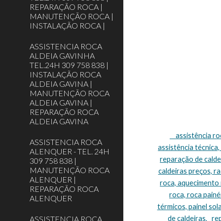
REPARAÇÃO ROCA |
MANUTENÇÃO ROCA |
INSTALAÇÃO ROCA |
ASSISTENCIA ROCA
ALDEIA GAVINHA
TEL.24H 309 758 838 |
INSTALAÇÃO ROCA
ALDEIA GAVINA |
MANUTENÇÃO ROCA
ALDEIA GAVINA |
REPARAÇÃO ROCA
ALDEIA GAVINA
    assistência roca Lisboa, assistência técnica roca Lisboa, assistência caldeiras roca Lisboa, caldeiras roca assistência Lisboa, roca caldeiras 
ASSISTENCIA ROCA
assistência técnica,
ALENQUER - TEL. 24H
reparação de caldei
309 758 838 |
MANUTENÇÃO ROCA
caldeiras preços, r
ALENQUER |
roca, aquecimento r
REPARAÇÃO ROCA
roca, roca painéi
ALENQUER
térmicos, painel sol
ASSISTENCIA ROCA
de caldeiras,   r