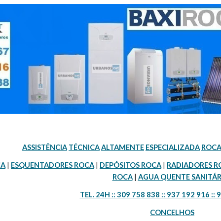
ASSISTÊNCIA
TÉCNICA
ALTAMENTE
ESPECIALIZADA
ROCA
CA
 | 
ESQUENTADORES ROCA
 | 
DEPÓSITOS ROCA
 | 
RADIADORES R
ROCA
 | 
AGUA QUENTE SANITÁR
TEL. 24H :: 309 758 838 :: 937 192 916 :: 
CONCELHOS