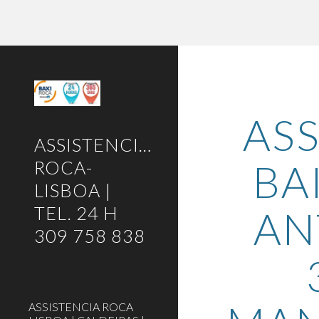
Sk
ASS
ASSISTENCIA-
BA
ROCA-
LISBOA |
TEL. 24 H
AN
309 758 838
ASSISTENCIA ROCA