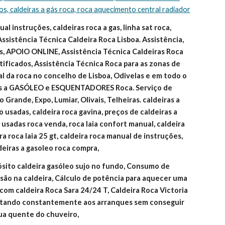
ços, caldeiras a gás roca, roca aquecimento central radiador
l instruções, caldeiras roca a gas, linha sat roca, 
Assistência Técnica Caldeira Roca Lisboa. Assistência, 
, APOIO ONLINE, Assistência Técnica Caldeiras Roca 
ificados, Assistência Técnica Roca para as zonas de 
ial da roca no concelho de Lisboa, Odivelas e em todo o 
as a GASÓLEO e ESQUENTADORES Roca. Serviço de 
 Grande, Expo, Lumiar, Olivais, Telheiras. caldeiras a 
 usadas, caldeira roca gavina, preços de caldeiras a 
o usadas roca venda, roca laia confort manual, caldeira 
ira roca laia 25 gt, caldeira roca manual de instruções, 
deiras a gasoleo roca compra,
ósito caldeira gasóleo sujo no fundo, Consumo de 
são na caldeira, Cálculo de potência para aquecer uma 
om caldeira Roca Sara 24/24 T, Caldeira Roca Victoria 
estando constantemente aos arranques sem conseguir 
gua quente do chuveiro,