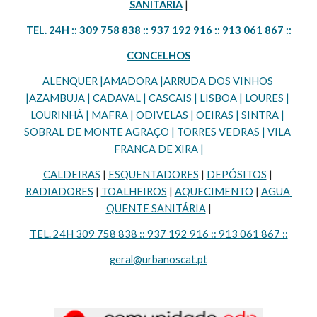
SANITÁRIA
 |
TEL. 24H :: 309 758 838 :: 937 192 916 :: 913 061 867 ::
CONCELHOS
ALENQUER |AMADORA |ARRUDA DOS VINHOS 
|AZAMBUJA | CADAVAL | CASCAIS | LISBOA | LOURES | 
LOURINHÃ | MAFRA | ODIVELAS | OEIRAS | SINTRA | 
SOBRAL DE MONTE AGRAÇO | TORRES VEDRAS | VILA 
FRANCA DE XIRA |
CALDEIRAS
 | 
ESQUENTADORES
 | 
DEPÓSITOS
 | 
RADIADORES
 | 
TOALHEIROS
 | 
AQUECIMENTO
 | 
AGUA 
QUENTE SANITÁRIA
 |
TEL. 24H 309 758 838 :: 937 192 916 :: 913 061 867 ::
geral@urbanoscat.pt