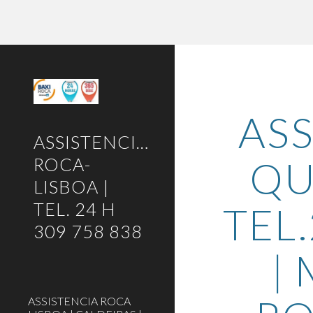
Sk
ASS
ASSISTENCIA-
QU
ROCA-
LISBOA |
TEL. 24 H
TEL.
309 758 838
|
ASSISTENCIA ROCA