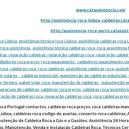
www.catassistencia.com
http://assistencia-roca-lisboa-caldeiras.cat
http://assistencia-roca-porto.catassis
 roca assistência,  assistência técnica caldeiras roca, roca assistência 
ras, reparação caldeiras, reparação caldeiras roca, reparação caldeira
adiadores roca preços, roca aquecimento,  radiadores aquecimento cen
oca, caldeiras roca, roca caldeiras, assistência caldeiras roca, assistên
s solares,    caldeiras industriais, manutenção de caldeiras industriais, 
ar térmico, painel solar roca, manutenção de caldeiras,   manutenção e
eparacoes de caldeiras, caldeiras roca preços, caldeiras roca assistência
ração de caldeiras roca, reparação caldeiras roca, roca caldeiras pre
oca Portugal contactos, caldeiras roca preços, roca caldeiras manua
Lisboa, caldeiras roca codigo de avarias, conserto roca caldeiras, 
tenção de Caldeira Roca a Gás e a Gasóleo. Assistência 24 Horas
ão, Manutenção, Venda e Instalação Caldeiras Roca, Técnicos Cert