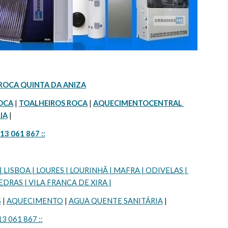
ROCA QUINTA DA ANIZA
OCA
 | 
TOALHEIROS ROCA
 | 
AQUECIMENTOCENTRAL 
IA
 |
913 061 867 ::
SBOA | LOURES | LOURINHÃ | MAFRA | ODIVELAS | 
DRAS | VILA FRANCA DE XIRA |
S
 | 
AQUECIMENTO
 | 
AGUA QUENTE SANITÁRIA
 |
13 061 867 ::