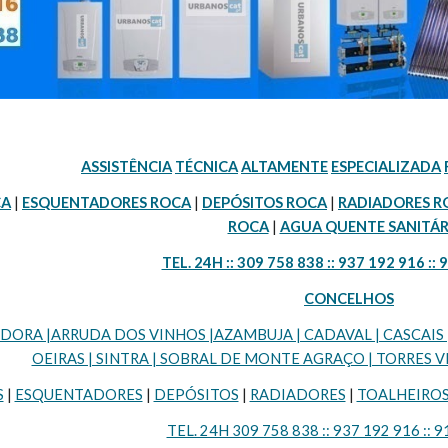
ASSISTÊNCIA
TÉCNICA
ALTAMENTE
ESPECIALIZADA
CA
 | 
ESQUENTADORES ROCA
 | 
DEPÓSITOS ROCA
 | 
RADIADORES R
ROCA
 | 
AGUA QUENTE SANITÁR
TEL. 24H :: 309 758 838 :: 937 192 916 :: 
CONCELHOS
RA |ARRUDA DOS VINHOS |AZAMBUJA | CADAVAL | CASCAIS | LI
OEIRAS | SINTRA | SOBRAL DE MONTE AGRAÇO | TORRES VE
S
 | 
ESQUENTADORES
 | 
DEPÓSITOS
 | 
RADIADORES
 | 
TOALHEIRO
TEL. 24H 309 758 838 :: 937 192 916 :: 9