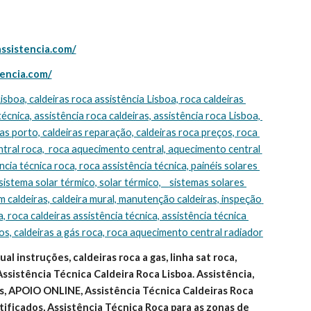
assistencia.com/
tencia.com/
técnica, assistência roca caldeiras, assistência roca Lisboa, 
s porto, caldeiras reparação, caldeiras roca preços, roca 
tral roca,  roca aquecimento central, aquecimento central 
cia técnica roca, roca assistência técnica, painéis solares 
sistema solar térmico, solar térmico,    sistemas solares 
m caldeiras, caldeira mural, manutenção caldeiras, inspeção 
, roca caldeiras assistência técnica, assistência técnica 
ços, caldeiras a gás roca, roca aquecimento central radiador
l instruções, caldeiras roca a gas, linha sat roca, 
Assistência Técnica Caldeira Roca Lisboa. Assistência, 
, APOIO ONLINE, Assistência Técnica Caldeiras Roca 
ificados, Assistência Técnica Roca para as zonas de 