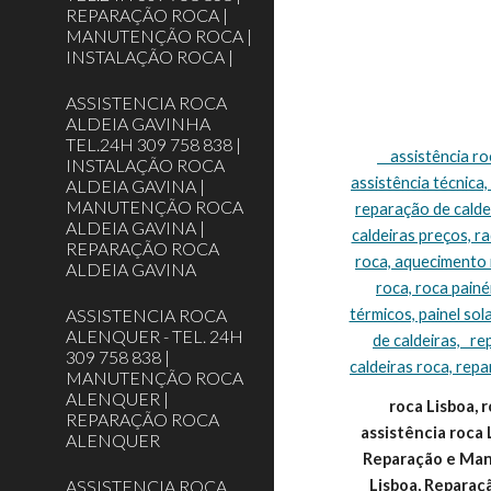
REPARAÇÃO ROCA |
MANUTENÇÃO ROCA |
INSTALAÇÃO ROCA |
ASSISTENCIA ROCA
ALDEIA GAVINHA
TEL.24H 309 758 838 |
    assistência roca Lisboa, assistência técnica roca Lisboa, assistência caldeiras roca Lisboa, caldeiras roca assistência Lisboa, roca caldeiras 
INSTALAÇÃO ROCA
assistência técnica,
ALDEIA GAVINA |
MANUTENÇÃO ROCA
reparação de caldei
ALDEIA GAVINA |
caldeiras preços, r
REPARAÇÃO ROCA
roca, aquecimento r
ALDEIA GAVINA
roca, roca painéi
ASSISTENCIA ROCA
térmicos, painel sol
ALENQUER - TEL. 24H
de caldeiras,   r
309 758 838 |
caldeiras roca, repa
MANUTENÇÃO ROCA
ALENQUER |
roca Lisboa, r
REPARAÇÃO ROCA
assistência roca 
ALENQUER
Reparação e Manu
ASSISTENCIA ROCA
Lisboa, Reparaç