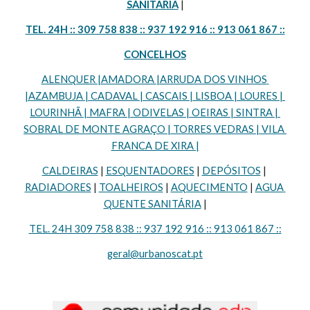
SANITÁRIA
 |
TEL. 24H :: 309 758 838 :: 937 192 916 :: 913 061 867 ::
CONCELHOS
ALENQUER |AMADORA |ARRUDA DOS VINHOS 
|AZAMBUJA | CADAVAL | CASCAIS | LISBOA | LOURES | 
LOURINHÃ | MAFRA | ODIVELAS | OEIRAS | SINTRA | 
SOBRAL DE MONTE AGRAÇO | TORRES VEDRAS | VILA 
FRANCA DE XIRA |
CALDEIRAS
 | 
ESQUENTADORES
 | 
DEPÓSITOS
 | 
RADIADORES
 | 
TOALHEIROS
 | 
AQUECIMENTO
 | 
AGUA 
QUENTE SANITÁRIA
 |
TEL. 24H 309 758 838 :: 937 192 916 :: 913 061 867 ::
geral@urbanoscat.pt