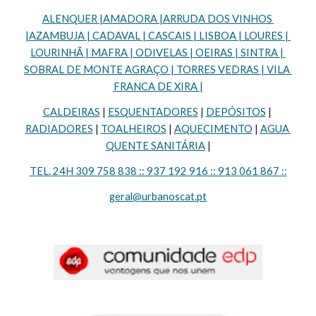
ALENQUER |AMADORA |ARRUDA DOS VINHOS 
|AZAMBUJA | CADAVAL | CASCAIS | LISBOA | LOURES | 
LOURINHÃ | MAFRA | ODIVELAS | OEIRAS | SINTRA | 
SOBRAL DE MONTE AGRAÇO | TORRES VEDRAS | VILA 
FRANCA DE XIRA |
CALDEIRAS
 | 
ESQUENTADORES
 | 
DEPÓSITOS
 | 
RADIADORES
 | 
TOALHEIROS
 | 
AQUECIMENTO
 | 
AGUA 
QUENTE SANITÁRIA
 |
TEL. 24H 309 758 838 :: 937 192 916 :: 913 061 867 ::
geral@urbanoscat.pt