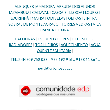
ALENQUER |AMADORA |ARRUDA DOS VINHOS 
|AZAMBUJA | CADAVAL | CASCAIS | LISBOA | LOURES | 
LOURINHÃ | MAFRA | ODIVELAS | OEIRAS | SINTRA | 
SOBRAL DE MONTE AGRAÇO | TORRES VEDRAS | VILA 
FRANCA DE XIRA |
CALDEIRAS
 | 
ESQUENTADORES
 | 
DEPÓSITOS
 | 
RADIADORES
 | 
TOALHEIROS
 | 
AQUECIMENTO
 | 
AGUA 
QUENTE SANITÁRIA
 |
TEL. 24H 309 758 838 :: 937 192 916 :: 913 061 867 ::
geral@urbanoscat.pt