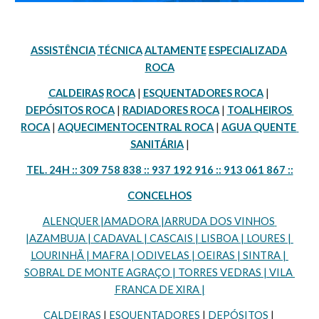
ASSISTÊNCIA
TÉCNICA
ALTAMENTE
ESPECIALIZADA
ROCA
CALDEIRAS
ROCA
 | 
ESQUENTADORES ROCA
 | 
DEPÓSITOS ROCA
 | 
RADIADORES ROCA
 | 
TOALHEIROS 
ROCA
 | 
AQUECIMENTOCENTRAL ROCA
 | 
AGUA QUENTE 
SANITÁRIA
 |
TEL. 24H :: 309 758 838 :: 937 192 916 :: 913 061 867 ::
CONCELHOS
ALENQUER |AMADORA |ARRUDA DOS VINHOS 
|AZAMBUJA | CADAVAL | CASCAIS | LISBOA | LOURES | 
LOURINHÃ | MAFRA | ODIVELAS | OEIRAS | SINTRA | 
SOBRAL DE MONTE AGRAÇO | TORRES VEDRAS | VILA 
FRANCA DE XIRA |
CALDEIRAS
 | 
ESQUENTADORES
 | 
DEPÓSITOS
 | 