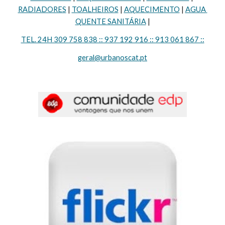
RADIADORES
 | 
TOALHEIROS
 | 
AQUECIMENTO
 | 
AGUA 
QUENTE SANITÁRIA
 |
TEL. 24H 309 758 838 :: 937 192 916 :: 913 061 867 ::
geral@urbanoscat.pt